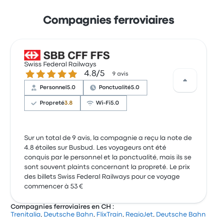
Compagnies ferroviaires
Swiss Federal Railways
4.8 sur 5 étoiles
4.8/5
9 avis
Personnel
5.0
Ponctualité
5.0
Propreté
3.8
Wi-Fi
5.0
Sur un total de 9 avis, la compagnie a reçu la note de
4.8 étoiles sur Busbud. Les voyageurs ont été
conquis par le personnel et la ponctualité, mais ils se
sont souvent plaints concernant la propreté. Le prix
des billets Swiss Federal Railways pour ce voyage
commencer à 53 €
Compagnies ferroviaires en CH :
Trenitalia
,
Deutsche Bahn
,
FlixTrain
,
RegioJet
,
Deutsche Bahn