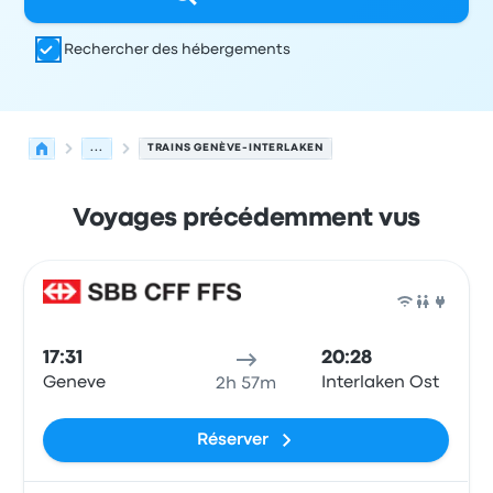
Rechercher des hébergements
...
TRAINS GENÈVE-INTERLAKEN
Voyages précédemment vus
Prochains départs de Genève vers Interlaken le 7 août
Opéré par
Type de véhicule
Heure de départ
Lieu de dép
Train
17:31
20:28
Geneve
Interlaken Ost
2h 57m
Réserver