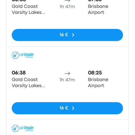
Gold Coast
Brisbane
1h 47m
Varsity Lakes
Airport
Train Station
Pas de balises
16 €
Train
06:38
08:25
Gold Coast
Brisbane
1h 47m
Varsity Lakes
Airport
Train Station
Pas de balises
16 €
Train