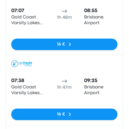
07:07
08:55
Gold Coast
Brisbane
1h 48m
Varsity Lakes
Airport
Train Station
Pas de balises
16 €
Train
07:38
09:25
Gold Coast
Brisbane
1h 47m
Varsity Lakes
Airport
Train Station
Pas de balises
16 €