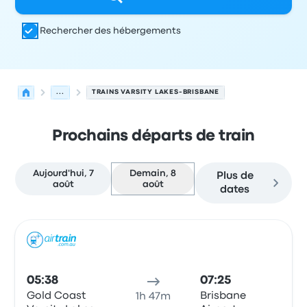
Rechercher des hébergements
...
TRAINS VARSITY LAKES-BRISBANE
Prochains départs de train
Aujourd'hui, 7
Demain, 8
Plus de
août
août
dates
Prochains départs de Varsity Lakes vers Brisbane le 8 ao
Opéré par
Type de véhicule
Heure de départ
Lieu de dép
Train
05:38
07:25
Gold Coast
Brisbane
1h 47m