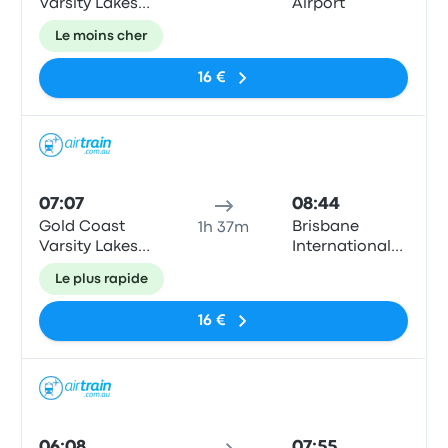
Varsity Lakes
Airport
Train Station
Le moins cher
16 €
Train
07:07
08:44
Gold Coast
Brisbane
1h 37m
Varsity Lakes
International
Train Station
Airport Train
Le plus rapide
Station
16 €
Train
06:08
07:55