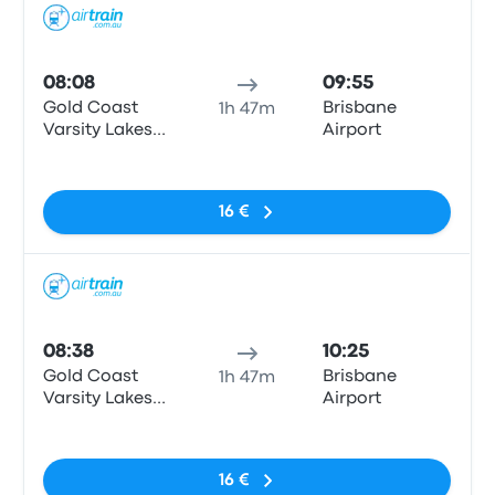
Train
08:08
09:55
Gold Coast
Brisbane
1h 47m
Varsity Lakes
Airport
Train Station
Pas de balises
16 €
Train
08:38
10:25
Gold Coast
Brisbane
1h 47m
Varsity Lakes
Airport
Train Station
Pas de balises
16 €