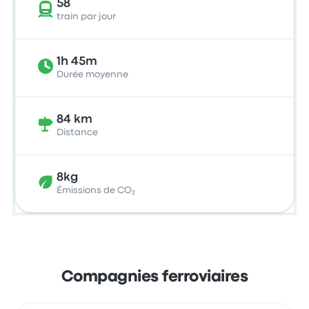
58
train par jour
1h 45m
Durée moyenne
84 km
Distance
8kg
Émissions de CO₂
Compagnies ferroviaires