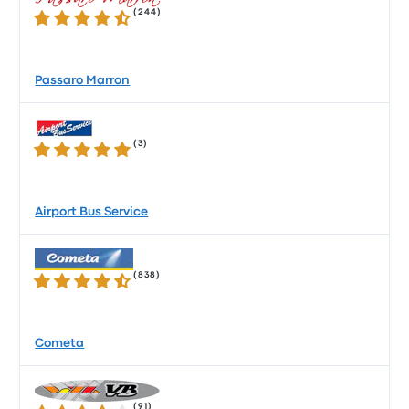
(
244
)
4.3 su 5 stelle
Passaro Marron
(
3
)
5.0 su 5 stelle
Airport Bus Service
(
838
)
4.3 su 5 stelle
Cometa
(
91
)