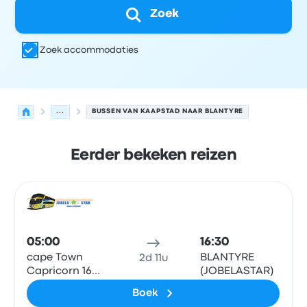
Zoek
Zoek accommodaties
...
BUSSEN VAN KAAPSTAD NAAR BLANTYRE
Eerder bekeken reizen
Volgende vertrektijden van Kaapstad naar Blantyre op 
Uitgevoerd door
Voertuigtype
Vertrektijd
Vertreklocatie
Bus
05:00
16:30
cape Town
BLANTYRE
2d 11u
Capricorn 16
(JOBELASTAR)
berg st
Boek