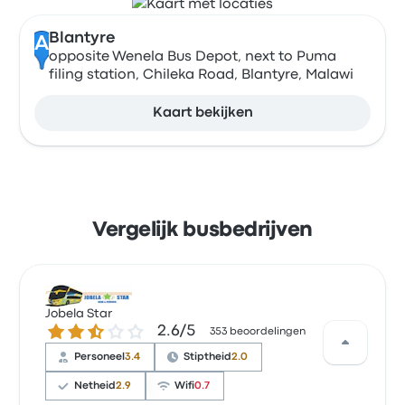
Blantyre
A
opposite Wenela Bus Depot, next to Puma
filing station, Chileka Road, Blantyre, Malawi
Kaart bekijken
Vergelijk busbedrijven
Jobela Star
2.6 van de 5 sterren
2.6/5
353 beoordelingen
Personeel
3.4
Stiptheid
2.0
Netheid
2.9
Wifi
0.7