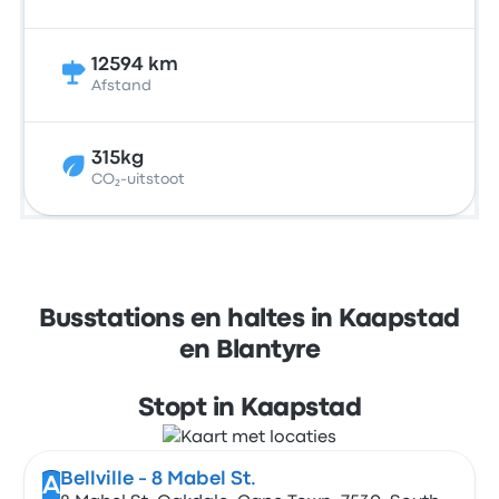
12594 km
Afstand
315kg
CO₂-uitstoot
Busstations en haltes in Kaapstad
en Blantyre
Stopt in Kaapstad
Bellville - 8 Mabel St.
A