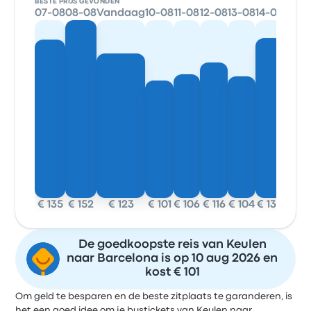
BESTE PRIJS GEVONDEN
07-08
08-08
Vandaag
10-08
11-08
12-08
13-08
14-08
€ 135
€ 152
€ 123
€ 101
€ 106
€ 116
€ 104
€ 137
De goedkoopste reis van Keulen
naar Barcelona is op 10 aug 2026 en
kost € 101
Om geld te besparen en de beste zitplaats te garanderen, is
het een goed idee om je bustickets van Keulen naar