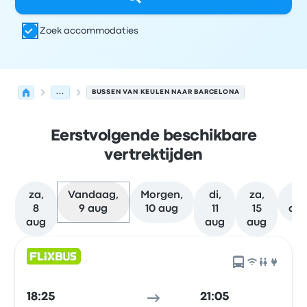
Zoek accommodaties
...
BUSSEN VAN KEULEN NAAR BARCELONA
Eerstvolgende beschikbare
vertrektijden
za,
Vandaag,
Morgen,
di,
za,
M
8
9 aug
10 aug
11
15
da
aug
aug
aug
Volgende vertrektijden van Keulen naar Barcelona op 9
Uitgevoerd door
Voertuigtype
Vertrektijd
Vertreklocatie
18:25
21:05