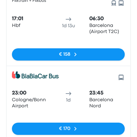
Flixtrain + Flixbus
17:01
06:30
Hbf
Barcelona
1d 13u
(Airport T2C)
Geen tags
€ 158
23:00
23:45
Cologne/Bonn
Barcelona
1d
Airport
Nord
Geen tags
€ 170