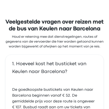
3.7 sterren gekregen op Busbud. Reizigers waren
vooral tevreden over het verkrijgen van het ticket en
de temperatuur, maar klaagden vaak over de wifi.
BlaBlaCar Bus-ticketprijzen voor deze reis beginnen
bij € 68
Veelgestelde vragen over reizen met
de bus van Keulen naar Barcelona
Houd er rekening mee dat dienstregelingen, routes of
gegevens van de vervoerder die hier worden getoond kunnen
worden bijgewerkt of afwijken op het moment van je reis.
Hoeveel kost het busticket van
Keulen naar Barcelona?
De goedkoopste bustickets van Keulen naar
Barcelona beginnen vanaf € 52. De
gemiddelde prijs voor deze route is ongeveer
€ 107. Busbud raadt aan om uw tickets van