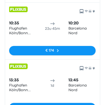
10:35
10:20
Flughafen
Barcelona
23u 45m
Köln/Bonn
Nord
Airport (CGN)
Geen tags
€ 174
13:35
13:45
Flughafen
Barcelona
1d
Köln/Bonn
Nord
Airport (CGN)
Geen tags