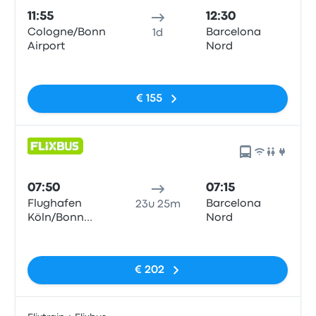
11:55
12:30
Cologne/Bonn
Barcelona
1d
Airport
Nord
Geen tags
€ 155
07:50
07:15
Flughafen
Barcelona
23u 25m
Köln/Bonn
Nord
Airport (CGN)
Geen tags
€ 202