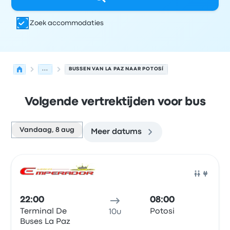
Zoek accommodaties
...
BUSSEN VAN LA PAZ NAAR POTOSÍ
Volgende vertrektijden voor bus
Vandaag, 8 aug
Meer datums
Volgende vertrektijden van La Paz naar Potosí op 8 aug
Uitgevoerd door
Voertuigtype
Vertrektijd
Vertreklocatie
Bus
22:00
08:00
Terminal De
Potosi
10u
Buses La Paz