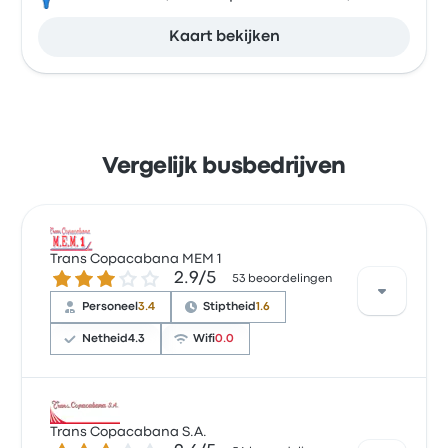
Kaart bekijken
Vergelijk busbedrijven
Trans Copacabana MEM 1
2.9 van de 5 sterren
2.9/5
53 beoordelingen
Personeel
3.4
Stiptheid
1.6
Netheid
4.3
Wifi
0.0
Op basis van 53 beoordelingen heeft het bedrijf 2.9
sterren gekregen op Busbud. Reizigers waren vooral
Trans Copacabana S.A.