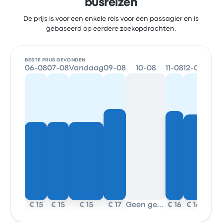
busreizen
De prijs is voor een enkele reis voor één passagier en is
gebaseerd op eerdere zoekopdrachten.
BESTE PRIJS GEVONDEN
06-08
07-08
Vandaag
09-08
10-08
11-08
12-08
13-0
€ 15
€ 15
€ 15
€ 17
Geen gegevens
€ 16
€ 16
€ 23