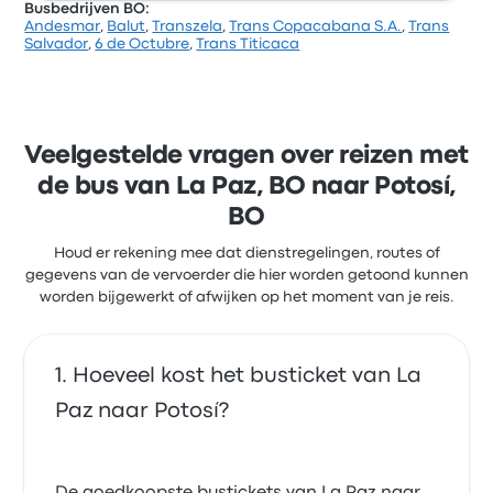
Busbedrijven BO:
Andesmar
,
Balut
,
Transzela
,
Trans Copacabana S.A.
,
Trans
Op basis van 12 beoordelingen heeft het bedrijf 3
Salvador
,
6 de Octubre
,
Trans Titicaca
sterren gekregen op Busbud. Reizigers waren vooral
tevreden over het verkrijgen van het ticket en de
vertreklocatie, maar klaagden vaak over de wifi.
Transportes el Dorado-ticketprijzen voor deze reis
beginnen bij € 17
Veelgestelde vragen over reizen met
de bus van La Paz, BO naar Potosí,
BO
Houd er rekening mee dat dienstregelingen, routes of
gegevens van de vervoerder die hier worden getoond kunnen
worden bijgewerkt of afwijken op het moment van je reis.
Hoeveel kost het busticket van La
Paz naar Potosí?