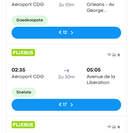
Aéroport CDG
Orleans - Av
3u 10m
George
Pompidou
Goedkoopste
€ 12
Bus
02:35
05:05
Aéroport CDG
Avenue de la
2u 30m
Libération
Snelste
€ 17
Bus