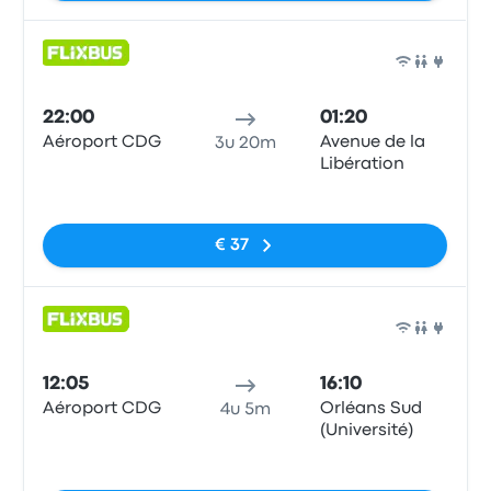
Bus
22:00
01:20
Aéroport CDG
Avenue de la
3u 20m
Libération
Geen tags
€ 37
Bus
12:05
16:10
Aéroport CDG
Orléans Sud
4u 5m
(Université)
Geen tags