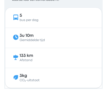
waarde voor een comfortabele rit.
5
bus per dag
3u 10m
Gemiddelde tijd
133 km
Afstand
3kg
CO₂-uitstoot