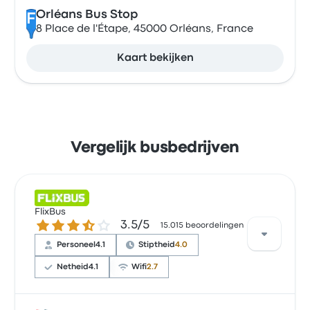
Orléans Bus Stop
F
8 Place de l'Étape, 45000 Orléans, France
Kaart bekijken
Vergelijk busbedrijven
FlixBus
3.5 van de 5 sterren
3.5/5
15.015 beoordelingen
Personeel
4.1
Stiptheid
4.0
Netheid
4.1
Wifi
2.7