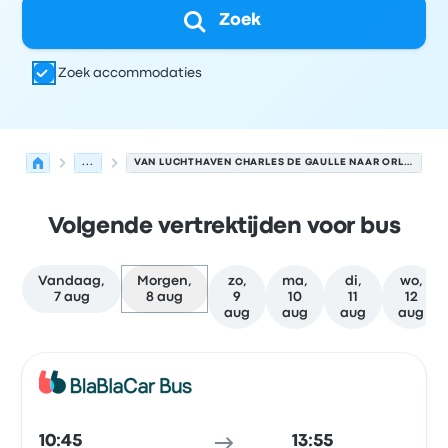
Zoek
Zoek accommodaties
...
VAN LUCHTHAVEN CHARLES DE GAULLE NAAR ORLÉANS
Volgende vertrektijden voor bus
Vandaag,
Morgen,
zo,
ma,
di,
wo,
7 aug
8 aug
9
10
11
12
aug
aug
aug
aug
Volgende vertrektijden van Parijs naar Orléans op 8 aug
Uitgevoerd door
Voertuigtype
Vertrektijd
Vertreklocatie
Bus
10:45
13:55