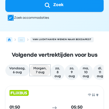
Zoek
Zoek accommodaties
...
VAN LUCHTHAVEN WENEN NAAR BOEDAPEST
Volgende vertrektijden voor bus
Vandaag,
Morgen,
za,
zo,
ma,
di,
6 aug
7 aug
8
9
10
11
aug
aug
aug
aug
Volgende vertrektijden van Wenen naar Boedapest op 7
Uitgevoerd door
Voertuigtype
Vertrektijd
Vertreklocatie
Bus
01:50
05:50