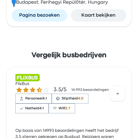
Budapest, Ferihegyi Repülőtér, Hungary
Pagina bezoeken
Kaart bekijken
Vergelijk busbedrijven
FlixBus
3.5 van de 5 sterren
3.5/5
14.993 beoordelingen
Personeel
4.1
Stiptheid
4.0
Netheid
4.1
Wifi
2.7
Op basis van 14993 beoordelingen heeft het bedrijf
3.5 sterren gekregen op Busbud. Reizigers waren