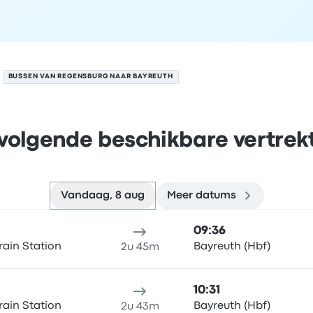
BUSSEN VAN REGENSBURG NAAR BAYREUTH
volgende beschikbare vertrek
Vandaag, 8 aug
Meer datums
yreuth op 8 augustus
klocatie
Reisduur
aankomsttijd
Aankomstlocatie
Aanbevol
09:36
ain Station
Bayreuth (Hbf)
2u 45m
10:31
ain Station
Bayreuth (Hbf)
2u 43m