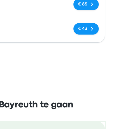
Geen tags
€ 85
Geen tags
€ 43
Bayreuth te gaan