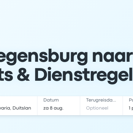
egensburg naar
ts & Dienstrege
Datum
Terugreisdatum
P