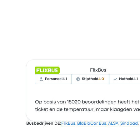
FlixBus
Personeel
4.1
Stiptheid
4.0
Netheid
4.1
Op basis van 15020 beoordelingen heeft het 
ticket en de temperatuur, maar klaagden vaak
Busbedrijven DE:
FlixBus
,
BlaBlaCar Bus
,
ALSA
,
Sindbad
,