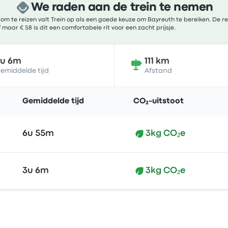
We raden aan de trein te nemen
 te reizen valt Trein op als een goede keuze om Bayreuth te bereiken. De re
maar € 58 is dit een comfortabele rit voor een zacht prijsje.
3u 6m
111 km
emiddelde tijd
Afstand
Ac
Gemiddelde tijd
CO₂-uitstoot
6u 55m
3kg CO₂e
3u 6m
3kg CO₂e