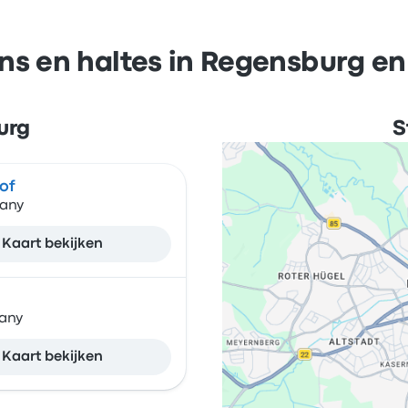
ns en haltes in Regensburg e
urg
S
of
many
Kaart bekijken
any
Kaart bekijken