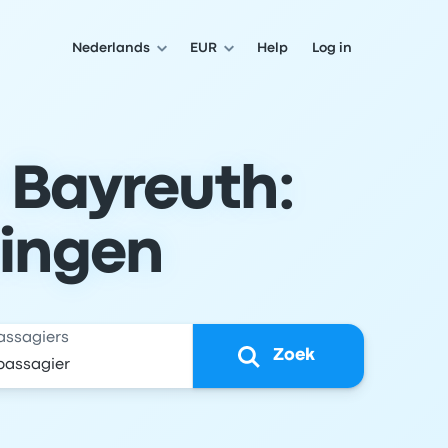
Nederlands
EUR
Help
Log in
 Bayreuth:
lingen
assagiers
Zoek