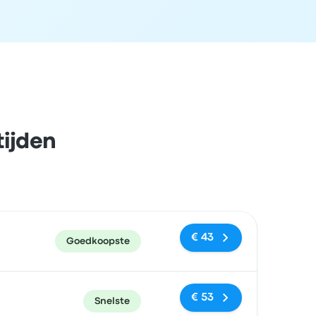
tijden
en
Prijs en boekingslink
€ 43
Goedkoopste
€ 53
Snelste