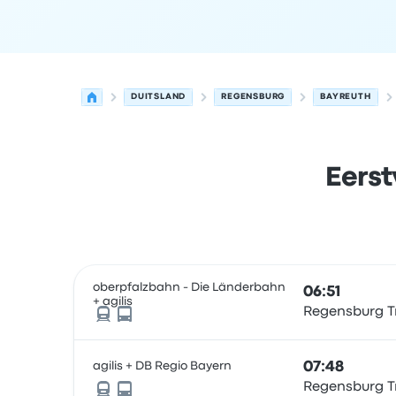
DUITSLAND
REGENSBURG
BAYREUTH
Eerst
Volgende vertrektijden van Regensburg naar Ba
Uitgevoerd door
Voertuigtype
Vertrektijd
Vertre
oberpfalzbahn - Die Länderbahn
06:51
+ agilis
Regensburg Tr
agilis + DB Regio Bayern
07:48
Regensburg Tr