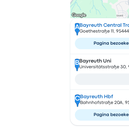
Bayreuth Central Tr
A
Goethestraße 11, 9544
Pagina bezoek
Bayreuth Uni
B
Universitätsstraße 30,
Bayreuth Hbf
C
Bahnhofstraße 20A, 9
Pagina bezoek