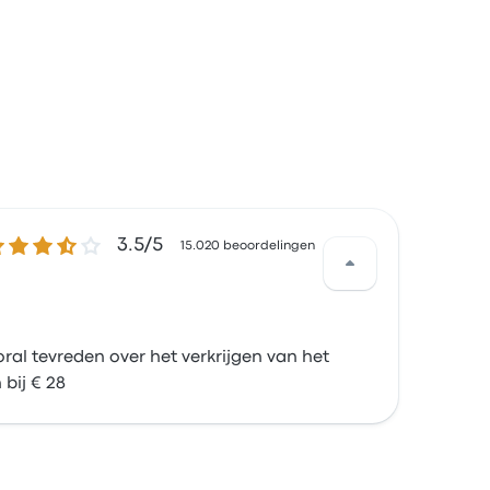
5 van de 5 sterren
3.5/5
15.020 beoordelingen
ral tevreden over het verkrijgen van het
 bij € 28