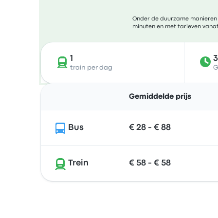
Onder de duurzame manieren om
minuten en met tarieven vanaf 
1
train per dag
G
Gemiddelde prijs
Bus
€ 28 - € 88
Trein
€ 58 - € 58