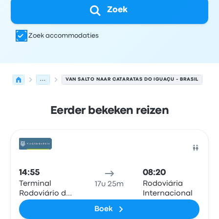
Zoek
Zoek accommodaties
...
VAN SALTO NAAR CATARATAS DO IGUAÇU - BRASIL
Eerder bekeken reizen
Volgende vertrektijden van Salto naar Foz do Iguaçu op
Uitgevoerd door
Voertuigtype
Vertrektijd
Vertreklocatie
Bus
14:55
08:20
Terminal
Rodoviária
17u 25m
Rodoviário de
Internacional
Salto
Boek