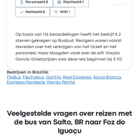
Personeel
4.8
Stiptheid
4.1
Netheid
4.8
Wifi
1.1
Op basis van 116 beoordelingen heeft het bedrijf 4.2
sterren gekregen op Busbud. Reizigers waren vooral
tevreden over het verkrijgen van het ticket en het
personeel, maar klaagden vaak over de wifi. Viação
Garcia-ticketprijzen voor deze reis beginnen bij € 113
Bedrijven in Brazilië:
FlixBus
,
Flechabus
,
Gontijo
,
Real Expresso
,
Águia Branca
,
Expresso Nordeste
,
Viação Penha
Veelgestelde vragen over reizen met
de bus van Salto, BR naar Foz do
Iguaçu