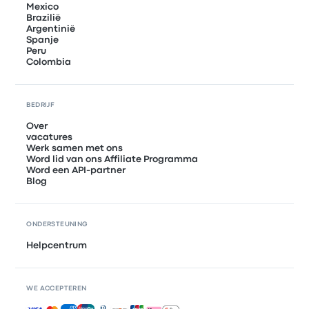
Mexico
Brazilië
Argentinië
Spanje
Peru
Colombia
BEDRIJF
Over
vacatures
Werk samen met ons
Word lid van ons Affiliate Programma
Word een API-partner
Blog
ONDERSTEUNING
Helpcentrum
WE ACCEPTEREN
Geaccepteerde betalingen