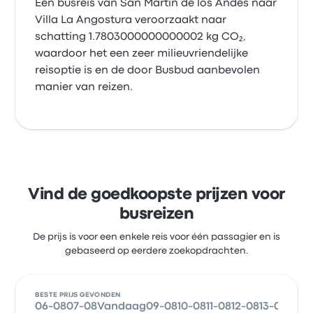
Een busreis van San Martín de los Andes naar
Villa La Angostura veroorzaakt naar
schatting 1.7803000000000002 kg CO₂,
waardoor het een zeer milieuvriendelijke
reisoptie is en de door Busbud aanbevolen
manier van reizen.
Vind de goedkoopste prijzen voor
busreizen
De prijs is voor een enkele reis voor één passagier en is
gebaseerd op eerdere zoekopdrachten.
BESTE PRIJS GEVONDEN
06-08
07-08
Vandaag
09-08
10-08
11-08
12-08
13-08