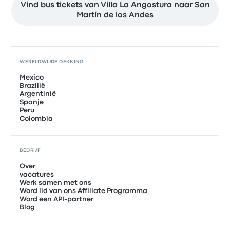
Vind bus tickets van Villa La Angostura naar San
Martín de los Andes
WERELDWIJDE DEKKING
Mexico
Brazilië
Argentinië
Spanje
Peru
Colombia
BEDRIJF
Over
vacatures
Werk samen met ons
Word lid van ons Affiliate Programma
Word een API-partner
Blog