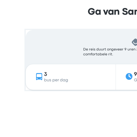
Ga van San
De reis duurt ongeveer 9 uren 
comfortabele rit.
3
bus per dag
G