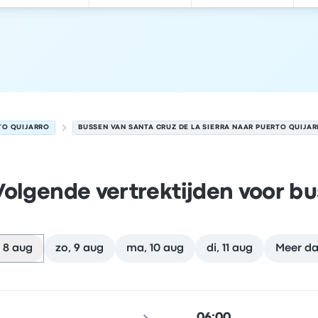
TO QUIJARRO
BUSSEN VAN SANTA CRUZ DE LA SIERRA NAAR PUERTO QUIJA
Volgende vertrektijden voor bu
 8 aug
zo, 9 aug
ma, 10 aug
di, 11 aug
Meer d
rra naar Puerto Quijarro op 8 augustus
klocatie
Reisduur
aankomsttijd
Aankomstlocatie
Aanbevol
06:00