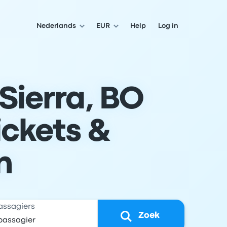
Nederlands
EUR
Help
Log in
Sierra, BO
ickets &
n
assagiers
Zoek