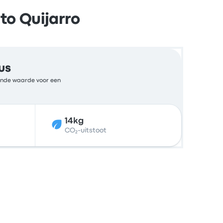
to Quijarro
us
ekende waarde voor een
14kg
CO₂-uitstoot