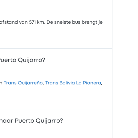
afstand van 571 km. De snelste bus brengt je
uerto Quijarro?
an
Trans Quijarreño
,
Trans Bolivia La Pionera
,
 naar Puerto Quijarro?