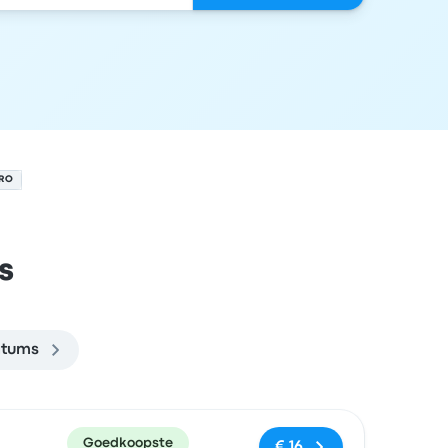
RRO
s
atums
en
Prijs en boekingslink
Goedkoopste
€ 16