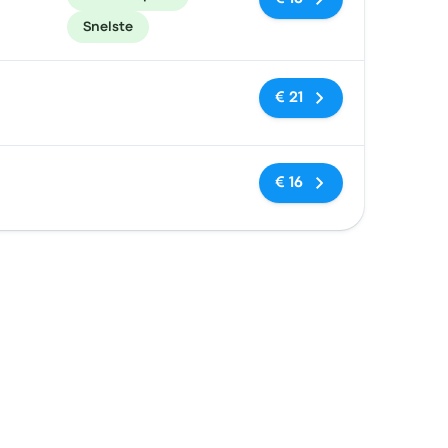
Snelste
Geen tags
€ 21
Geen tags
€ 16