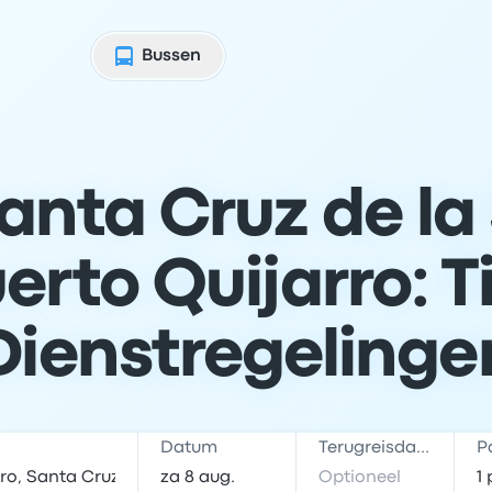
Bussen
anta Cruz de la 
erto Quijarro: T
Dienstregelinge
Datum
Terugreisdatum
P