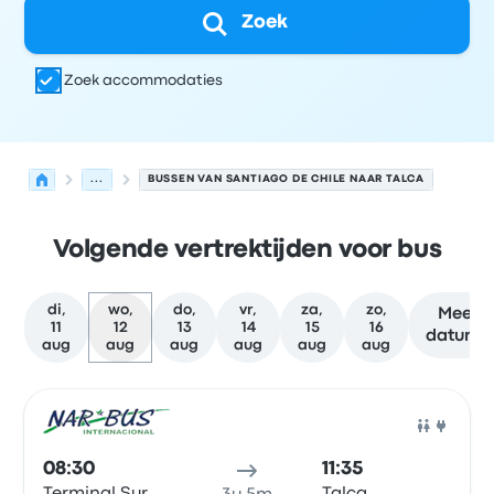
Zoek
Zoek accommodaties
...
BUSSEN VAN SANTIAGO DE CHILE NAAR TALCA
Volgende vertrektijden voor bus
di,
wo,
do,
vr,
za,
zo,
Meer
11
12
13
14
15
16
datums
aug
aug
aug
aug
aug
aug
Volgende vertrektijden van Santiago de Chile naar Talc
Uitgevoerd door
Voertuigtype
Vertrektijd
Vertreklocatie
Bus
08:30
11:35