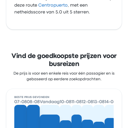
deze route
Centropuerto
, met een
netheidsscore van 5.0 uit 5 sterren.
Vind de goedkoopste prijzen voor
busreizen
De prijs is voor een enkele reis voor één passagier en is
gebaseerd op eerdere zoekopdrachten.
BESTE PRIJS GEVONDEN
07-08
08-08
Vandaag
10-08
11-08
12-08
13-08
14-08