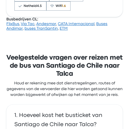
Pullman Jans-ticketprijzen voor deze reis beginnen
bij € 16
Netheid
4.5
Wifi
1.6
Busbedrijven CL:
FlixBus
,
Via Tac
,
Andesmar
,
CATA Internacional
,
Buses
Op basis van 338 beoordelingen heeft het bedrijf 4.1
Andimar
,
buses TranSantin
,
ETM
sterren gekregen op Busbud. Reizigers waren vooral
tevreden over het personeel en de stoelen, maar
klaagden vaak over de wifi. buses TranSantin-
ticketprijzen voor deze reis beginnen bij € 11
Veelgestelde vragen over reizen met
de bus van Santiago de Chile naar
Talca
Houd er rekening mee dat dienstregelingen, routes of
gegevens van de vervoerder die hier worden getoond kunnen
worden bijgewerkt of afwijken op het moment van je reis.
Hoeveel kost het busticket van
Santiago de Chile naar Talca?