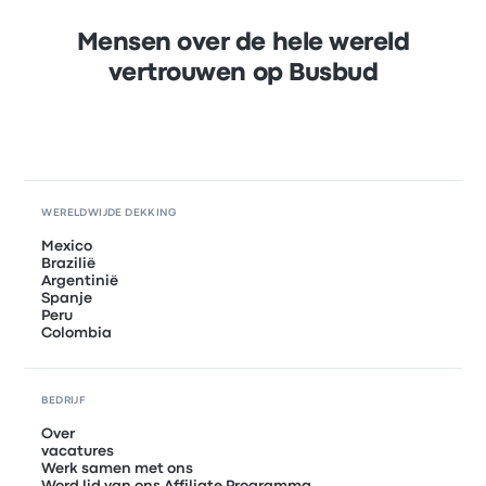
Mensen over de hele wereld
vertrouwen op Busbud
WERELDWIJDE DEKKING
Mexico
Brazilië
Argentinië
Spanje
Peru
Colombia
BEDRIJF
Over
vacatures
Werk samen met ons