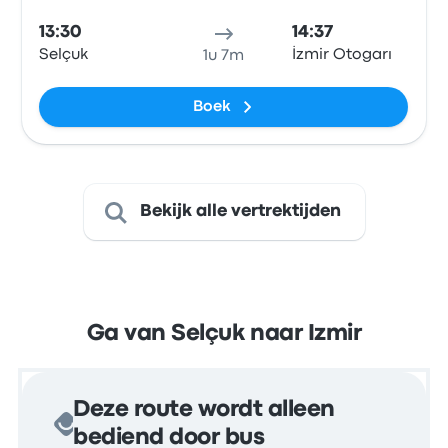
13:30
14:37
Selçuk
İzmir Otogarı
1u 7m
Boek
Bekijk alle vertrektijden
Ga van Selçuk naar Izmir
Deze route wordt alleen
bediend door bus