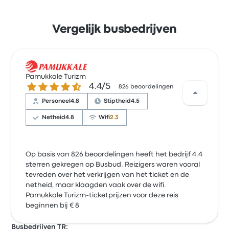
Vergelijk busbedrijven
Pamukkale Turizm
4.4 van de 5 sterren
4.4/5
826 beoordelingen
Personeel
4.8
Stiptheid
4.5
Netheid
4.8
Wifi
2.3
Op basis van 826 beoordelingen heeft het bedrijf 4.4
sterren gekregen op Busbud. Reizigers waren vooral
tevreden over het verkrijgen van het ticket en de
netheid, maar klaagden vaak over de wifi.
Pamukkale Turizm-ticketprijzen voor deze reis
beginnen bij € 8
Busbedrijven TR: