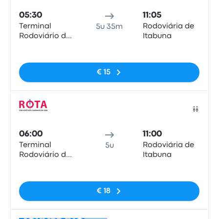
05:30
11:05
Terminal
Rodoviária de
5u 35m
Rodoviário de
Itabuna
Vitória da
Geen tags
Conquista
€ 15
Bus
06:00
11:00
Terminal
Rodoviária de
5u
Rodoviário de
Itabuna
Vitória da
Geen tags
Conquista
€ 18