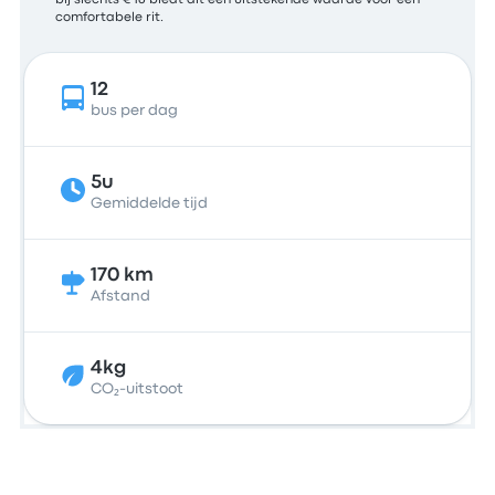
bij slechts € 16 biedt dit een uitstekende waarde voor een
comfortabele rit.
12
bus per dag
5u
Gemiddelde tijd
170 km
Afstand
4kg
CO₂-uitstoot