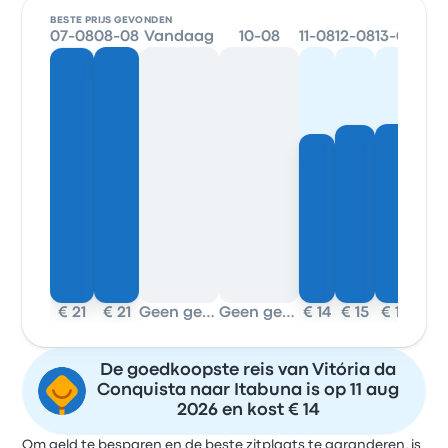
BESTE PRIJS GEVONDEN
07-08
08-08
Vandaag
10-08
11-08
12-08
13-08
14-0
€ 21
€ 21
Geen gegevens
Geen gegevens
€ 14
€ 15
€ 15
€ 1
De goedkoopste reis van Vitória da
Conquista naar Itabuna is op 11 aug
2026 en kost € 14
Om geld te besparen en de beste zitplaats te garanderen, is