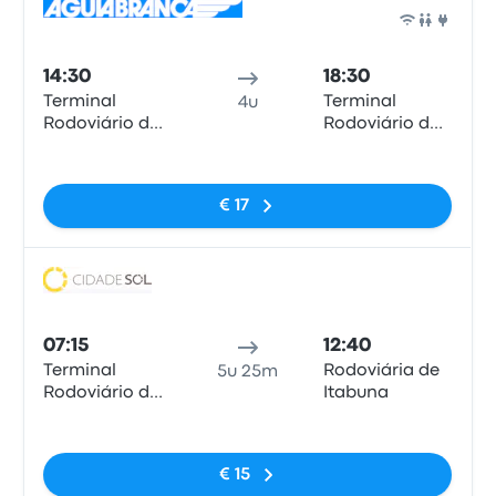
Bus
14:30
18:30
Terminal
Terminal
4u
Rodoviário de
Rodoviário de
Vitória da
Itabuna
Geen tags
Conquista
€ 17
Bus
07:15
12:40
Terminal
Rodoviária de
5u 25m
Rodoviário de
Itabuna
Vitória da
Geen tags
Conquista
€ 15