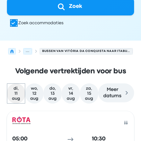
Zoek
Zoek accommodaties
...
BUSSEN VAN VITÓRIA DA CONQUISTA NAAR ITABUNA
Volgende vertrektijden voor bus
di,
wo,
do,
vr,
za,
Meer
11
12
13
14
15
datums
aug
aug
aug
aug
aug
Volgende vertrektijden van Vitória da Conquista naar It
Uitgevoerd door
Voertuigtype
Vertrektijd
Vertreklocatie
Bus
05:00
10:30