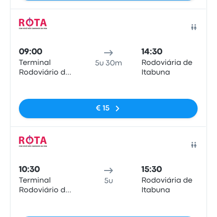
Bus
09:00
14:30
Terminal
Rodoviária de
5u 30m
Rodoviário de
Itabuna
Vitória da
Geen tags
Conquista
€ 15
Bus
10:30
15:30
Terminal
Rodoviária de
5u
Rodoviário de
Itabuna
Vitória da
Geen tags
Conquista