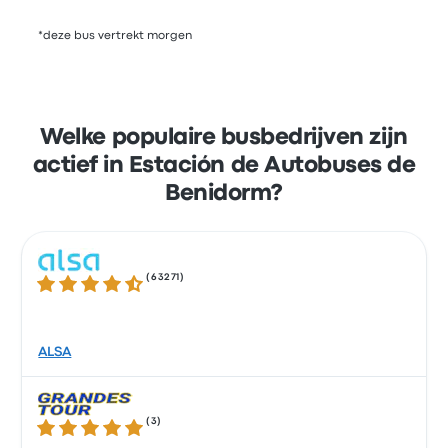
*deze bus vertrekt morgen
Welke populaire busbedrijven zijn
actief in Estación de Autobuses de
Benidorm?
(
63271
)
4.3 van de 5 sterren
ALSA
(
3
)
5.0 van de 5 sterren