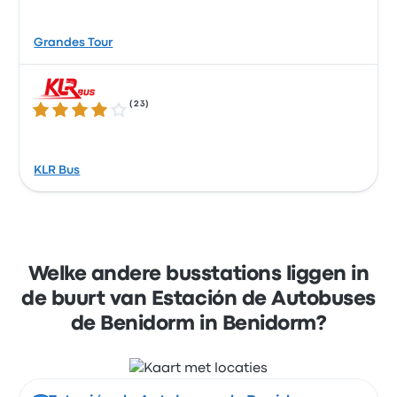
Grandes Tour
(
23
)
4.0 van de 5 sterren
KLR Bus
Welke andere busstations liggen in
de buurt van Estación de Autobuses
de Benidorm in Benidorm?