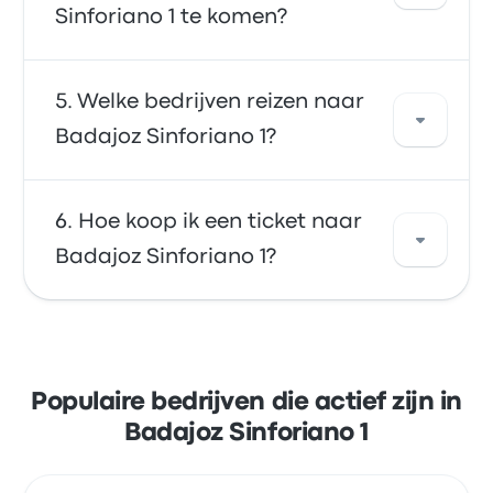
Sinforiano 1 te komen?
Extremadura. Gebruik onze zoekfunctie om
de beste prijzen en dienstregeling voor je reis
te vinden.
Over het algemeen kost een ticket tussen
Welke bedrijven reizen naar
Badajoz Sinforiano 1 en Beasain ongeveer
Badajoz Sinforiano 1?
€ 82. De reis wordt aangeboden door ALSA
en duurt ongeveer 13u. Houd er rekening mee
dat de prijzen kunnen variëren afhankelijk
Je kunt reizen met FlixBus, ALSA of Rede
Hoe koop ik een ticket naar
van het vervoermiddel, tijdstip en seizoen.
Expressos om naar Badajoz Sinforiano 1 te
Badajoz Sinforiano 1?
gaan. Deze bedrijven bieden 695 reizen keer
per dag, met het vroegste vertrek per bus om
00:00 en het laatste vertrek per bus om 23:59.
Boek gemakkelijk online tickets bij Busbud.
Betaal met je creditcard, zoals Mastercard,
Visa, Amex en andere, of met diensten zoals
Populaire bedrijven die actief zijn in
Apple Pay en Google Pay.
Badajoz Sinforiano 1