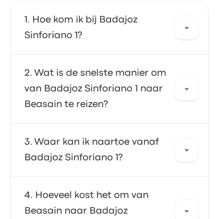
Hoe kom ik bij Badajoz
Sinforiano 1?
Je kunt de bus nemen, die je rechtstreeks
Wat is de snelste manier om
naar je bestemming brengt. Of je kunt een
van Badajoz Sinforiano 1 naar
taxi nemen of ridesharing-service gebruiken.
Beasain te reizen?
De snelste manier om van en naar Badajoz
Waar kan ik naartoe vanaf
Sinforiano 1 te reizen is met de bus, die
Badajoz Sinforiano 1?
rechtstreeks naar je bestemming reist. De
bussen is vaak betaalbaar, betrouwbaar en
biedt comfortabele zitplaatsen, waardoor ze
Vanaf Badajoz Sinforiano 1 kun je naar
Hoeveel kost het om van
de voorkeur genieten van veel reizigers.
verschillende bestemmingen reizen. Enkele
Beasain naar Badajoz
populaire opties zijn ZAFRA, ZAFRA en Av. de