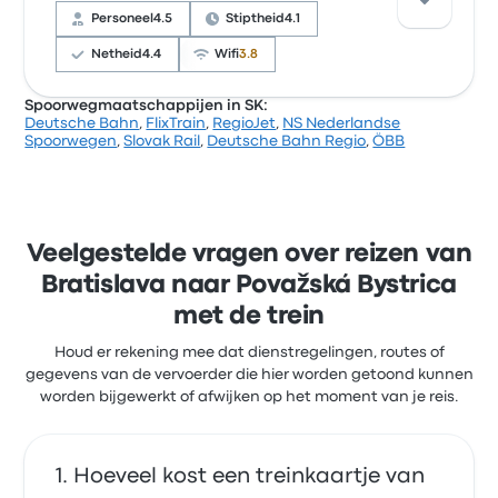
klaagden vaak over de wifi. Slovak Rail-ticketprijzen
Personeel
4.5
Stiptheid
4.1
voor deze reis beginnen bij € 10
Netheid
4.4
Wifi
3.8
Spoorwegmaatschappijen in SK:
Deutsche Bahn
,
FlixTrain
,
RegioJet
,
NS Nederlandse
Op basis van 1102 beoordelingen heeft het bedrijf 4.1
Spoorwegen
,
Slovak Rail
,
Deutsche Bahn Regio
,
ÖBB
sterren gekregen op Busbud. Reizigers waren vooral
tevreden over het personeel en de vertreklocatie,
maar klaagden vaak over de wifi. RegioJet-
ticketprijzen voor deze reis beginnen bij € 9
Veelgestelde vragen over reizen van
Bratislava naar Považská Bystrica
met de trein
Houd er rekening mee dat dienstregelingen, routes of
gegevens van de vervoerder die hier worden getoond kunnen
worden bijgewerkt of afwijken op het moment van je reis.
Hoeveel kost een treinkaartje van