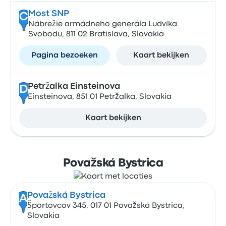
Most SNP
C
Nábrežie armádneho generála Ludvíka
Svobodu, 811 02 Bratislava, Slovakia
Pagina bezoeken
Kaart bekijken
Petržalka Einsteinova
D
Einsteinova, 851 01 Petržalka, Slovakia
Kaart bekijken
Považská Bystrica
Považská Bystrica
A
Športovcov 345, 017 01 Považská Bystrica,
Slovakia