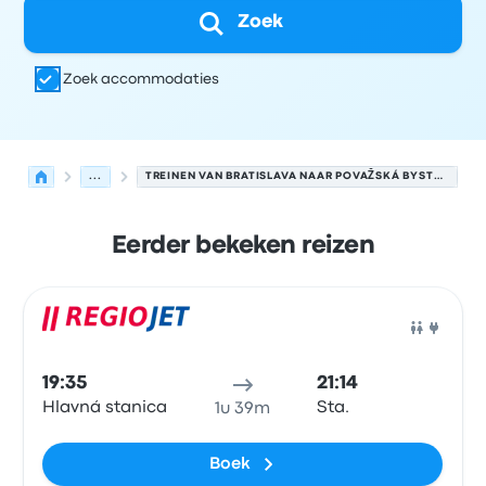
Zoek
Zoek accommodaties
...
TREINEN VAN BRATISLAVA NAAR POVAŽSKÁ BYSTRICA
Eerder bekeken reizen
Volgende vertrektijden van Bratislava naar Považská By
Uitgevoerd door
Voertuigtype
Vertrektijd
Vertreklocatie
Trein
19:35
21:14
Hlavná stanica
Sta.
1u 39m
Boek