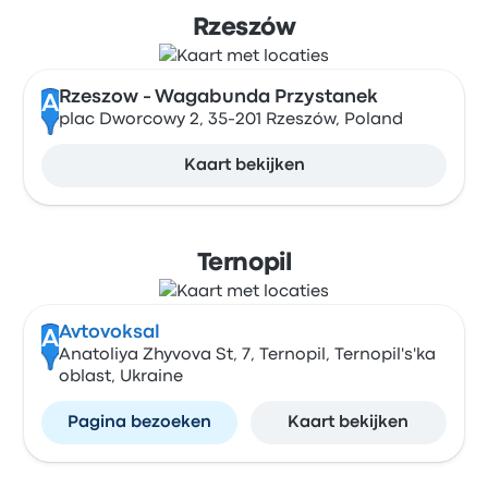
Rzeszów
Rzeszow - Wagabunda Przystanek
A
plac Dworcowy 2, 35-201 Rzeszów, Poland
Kaart bekijken
Ternopil
Avtovoksal
A
Anatoliya Zhyvova St, 7, Ternopil, Ternopil's'ka
oblast, Ukraine
Pagina bezoeken
Kaart bekijken