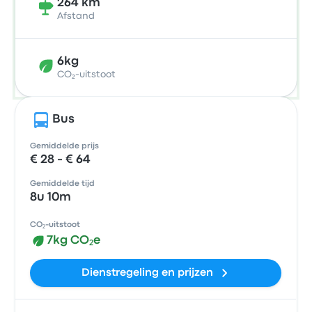
264 km
Afstand
6kg
CO₂-uitstoot
Bus
Gemiddelde prijs
€ 28 - € 64
Gemiddelde tijd
8u 10m
CO₂-uitstoot
7kg CO₂e
Dienstregeling en prijzen