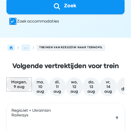
Zoek
Zoek accommodaties
...
TREINEN VAN RZESZÓW NAAR TERNOPIL
Volgende vertrektijden voor trein
Morgen,
ma,
di,
wo,
do,
vr,
Me
9 aug
10
11
12
13
14
dat
aug
aug
aug
aug
aug
Volgende vertrektijden van Rzeszów naar Ternopil op 9 
Uitgevoerd door
Voertuigtype
Vertrektijd
Vertreklocatie
RegioJet + Ukrainian
Railways
Trein