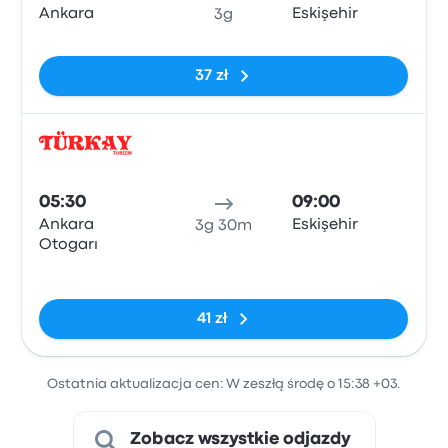
Ankara
Eskişehir
3g
Brak tagów
37 zł
Auto
05:30
09:00
Ankara
Eskişehir
3g 30m
Otogarı
Brak tagów
41 zł
Ostatnia aktualizacja cen: W zeszłą środę o 15:38 +03.
Zobacz wszystkie odjazdy