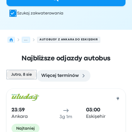
Szukaj zakwaterowania
...
AUTOBUSY Z ANKARA DO ESKIŞEHIR
Najbliższe odjazdy autobus
Jutro, 8 sie
Więcej terminów
Najbliższe odjazdy z Ankara do Eskişehir w dniu 8 sierpn
Obsługiwane przez
Typ pojazdu
Czas odjazdu
Miejsce o
Auto
23:59
03:00
Ankara
Eskişehir
3g 1m
Najtaniej