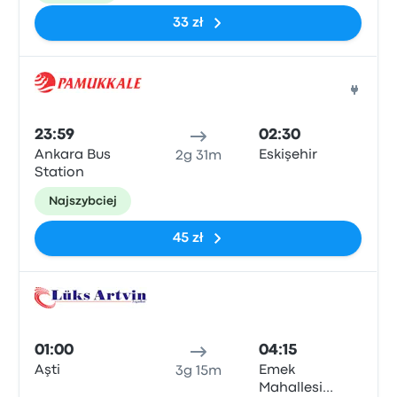
33 zł
Auto
23:59
02:30
Ankara Bus
Eskişehir
2g 31m
Station
Najszybciej
45 zł
Auto
01:00
04:15
Aşti
Emek
3g 15m
Mahallesi