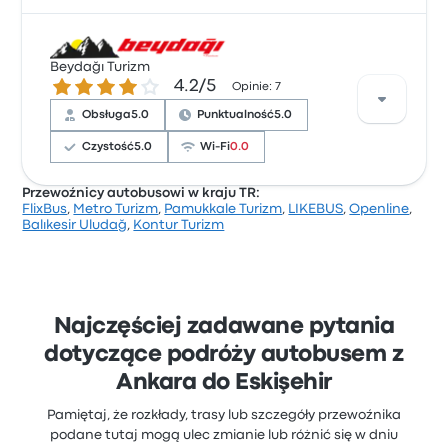
Na podstawie 3 opinii firma otrzymała w Busbud
Beydağı Turizm
ocenę 5 gwiazdek. Podróżni szczególnie chwalili
4.2 gwiazdek w skali do 5
4.2/5
obsługa i punktualność, ale często narzekali na Wi-
Opinie: 7
Fi. Ceny biletów Türkay Turizm na tę podróż
Obsługa
5.0
Punktualność
5.0
zaczynają się od 42 zł
Czystość
5.0
Wi-Fi
0.0
Przewoźnicy autobusowi w kraju TR:
FlixBus
,
Metro Turizm
,
Pamukkale Turizm
,
LIKEBUS
,
Openline
,
Na podstawie 7 opinii firma otrzymała w Busbud
Balıkesir Uludağ
,
Kontur Turizm
ocenę 4.2 gwiazdek. Podróżni szczególnie chwalili
obsługa i punktualność, ale często narzekali na Wi-
Fi. Ceny biletów Beydağı Turizm na tę podróż
zaczynają się od 51 zł
Najczęściej zadawane pytania
dotyczące podróży autobusem z
Ankara do Eskişehir
Pamiętaj, że rozkłady, trasy lub szczegóły przewoźnika
podane tutaj mogą ulec zmianie lub różnić się w dniu