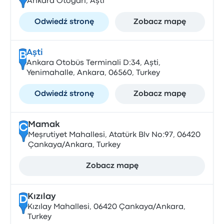
Ankara Otogarı, Aşti
Odwiedź stronę
Zobacz mapę
Aşti
B
Ankara Otobüs Terminali D:34, Aşti,
Yenimahalle, Ankara, 06560, Turkey
Odwiedź stronę
Zobacz mapę
Mamak
C
Meşrutiyet Mahallesi, Atatürk Blv No:97, 06420
Çankaya/Ankara, Turkey
Zobacz mapę
Kızılay
D
Kızılay Mahallesi, 06420 Çankaya/Ankara,
Turkey