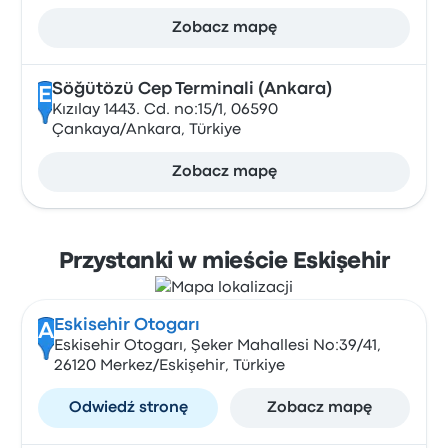
Zobacz mapę
Söğütözü Cep Terminali (Ankara)
E
Kızılay 1443. Cd. no:15/1, 06590
Çankaya/Ankara, Türkiye
Zobacz mapę
Przystanki w mieście Eskişehir
Eskisehir Otogarı
A
Eskisehir Otogarı, Şeker Mahallesi No:39/41,
26120 Merkez/Eskişehir, Türkiye
Odwiedź stronę
Zobacz mapę