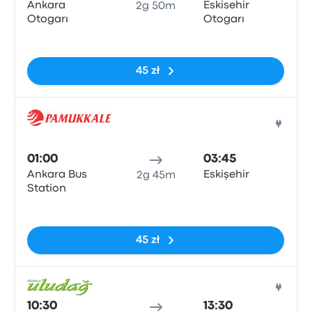
Ankara
Eskisehir
2g 50m
Otogarı
Otogarı
Brak tagów
45 zł
Auto
01:00
03:45
Ankara Bus
Eskişehir
2g 45m
Station
Brak tagów
45 zł
Auto
10:30
13:30