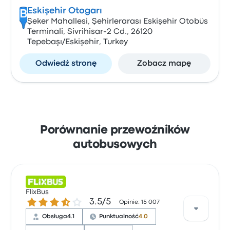
Eskişehir Otogarı
B
Şeker Mahallesi, Şehirlerarası Eskişehir Otobüs
Terminali, Sivrihisar-2 Cd., 26120
Tepebaşı/Eskişehir, Turkey
Odwiedź stronę
Zobacz mapę
Porównanie przewoźników
autobusowych
FlixBus
3.5 gwiazdek w skali do 5
3.5/5
Opinie: 15 007
Obsługa
4.1
Punktualność
4.0