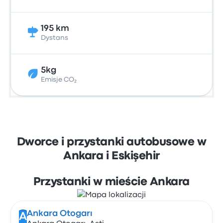
195 km
Dystans
5kg
Emisje CO₂
Dworce i przystanki autobusowe w
Ankara i Eskişehir
Przystanki w mieście Ankara
Ankara Otogarı
A