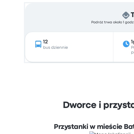
Podróż trwa około 1 godz
12
1
bus dziennie
P
p
Dworce i przys
Przystanki w mieście B