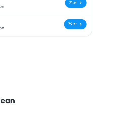
Brak tagów
71 zł
ion
Brak tagów
79 zł
ion
lean