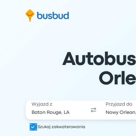
ź do formularza wyszukiwania
Przejdź do stopki
Przejdź do treści
Autobus
Orle
Wyjazd z
Przyjazd do
Szukaj zakwaterowania