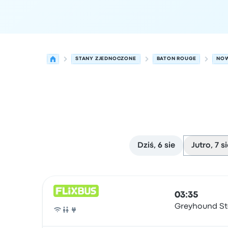
STANY ZJEDNOCZONE
BATON ROUGE
NOW
Dziś, 6 sie
Jutro, 7 s
Najbliższe odjazdy z Baton Rouge do Nowy Orlea
Obsługiwane przez
Typ pojazdu
Czas odjazdu
Mi
03:35
Greyhound St
Autobus