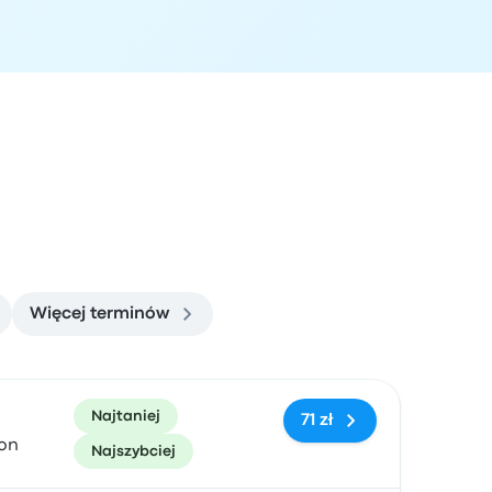
Więcej terminów
zacja przyjazdu
Polecane
Cena i link do rezerwacji
Najtaniej
71 zł
ion
Najszybciej