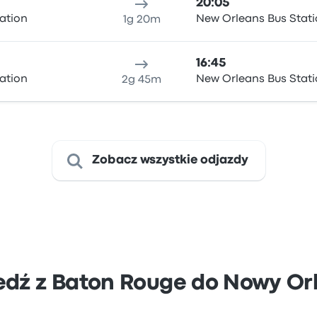
20:05
ation
New Orleans Bus Stat
1g 20m
16:45
ation
New Orleans Bus Stat
2g 45m
Zobacz wszystkie odjazdy
edź z Baton Rouge do Nowy Or