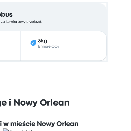
obus
ć za komfortowy przejazd.
3kg
Emisje CO₂
e i Nowy Orlean
i w mieście Nowy Orlean