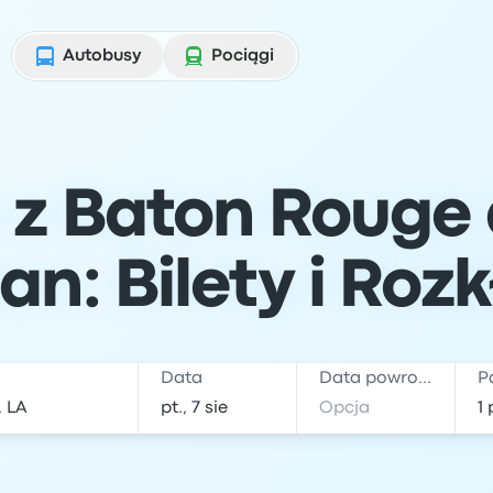
Autobusy
Pociągi
 z Baton Rouge
an: Bilety i Roz
Data
Data powrotu
P