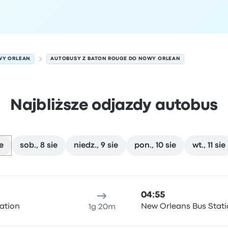
Y ORLEAN
AUTOBUSY Z BATON ROUGE DO NOWY ORLEAN
Najbliższe odjazdy autobus
ie
sob., 8 sie
niedz., 9 sie
pon., 10 sie
wt., 11 sie
n w dniu 7 sierpnia
ejsce odjazdu
Czas trwania podróży
Czas przyjazdu
Lokali
04:55
ation
New Orleans Bus Stat
1g 20m