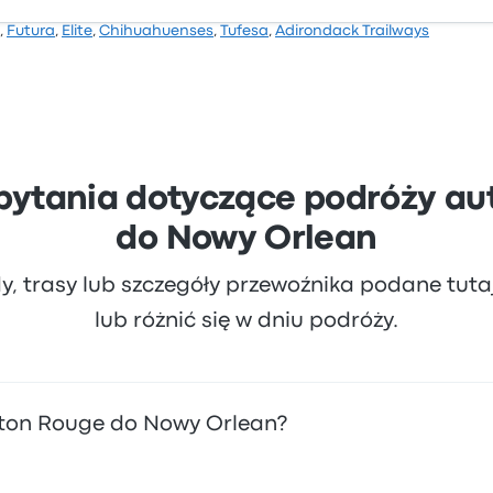
,
Futura
,
Elite
,
Chihuahuenses
,
Tufesa
,
Adirondack Trailways
 Busbud ocenę 3.5 gwiazdek. Podróżni szczególnie chwalili 
ę podróż zaczynają się od 72 zł
pytania dotyczące podróży a
do Nowy Orlean
dy, trasy lub szczegóły przewoźnika podane tut
lub różnić się w dniu podróży.
Baton Rouge do Nowy Orlean?