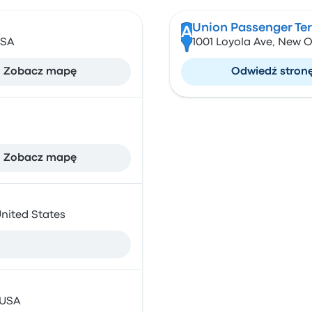
Union Passenger Te
A
USA
1001 Loyola Ave, New O
Zobacz mapę
Odwiedź stron
Zobacz mapę
nited States
 USA