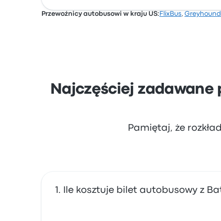
Przewoźnicy autobusowi w kraju US:
FlixBus
,
Greyhound
Na podstawie 14991 opinii firma otrzymała w
narzekali na Wi-Fi. Ceny biletów FlixBus na t
Najczęściej zadawane 
Pamiętaj, że rozkła
Ile kosztuje bilet autobusowy z 