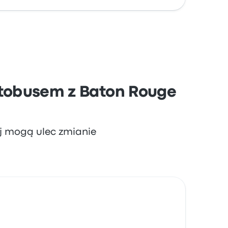
dostęp do biletów i temperaturę, ale często
utobusem z Baton Rouge
aj mogą ulec zmianie