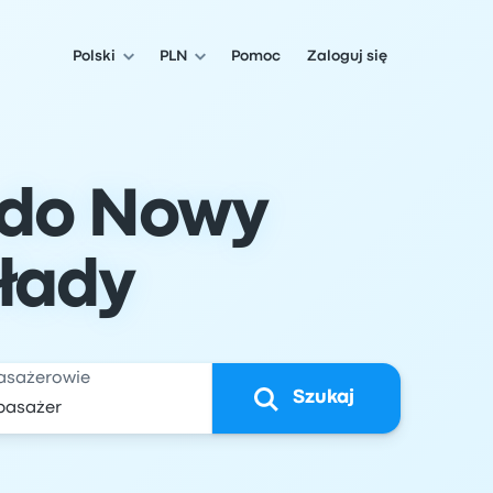
Polski
PLN
Pomoc
Zaloguj się
 do Nowy
kłady
asażerowie
Szukaj