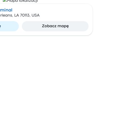
rminal
rleans, LA 70113, USA
ę
Zobacz mapę