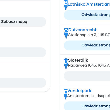
B
Lotnisko Amsterda
Odwiedź stron
Zobacz mapę
Duivendrecht
C
Stationsplein 3, 1115 
Odwiedź stron
Sloterdijk
D
Radarweg 1043, 1043 
Vondelpark
E
Amsterdam, Leidseplei
Odwiedź stron