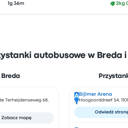
1g 36m
2kg 
zystanki autobusowe w Breda
e Breda
Przystan
Bijlmer Arena
A
ude Terheijdenseweg 68,
Hoogoorddreef 54, 110
Odwiedź stron
Zobacz mapę