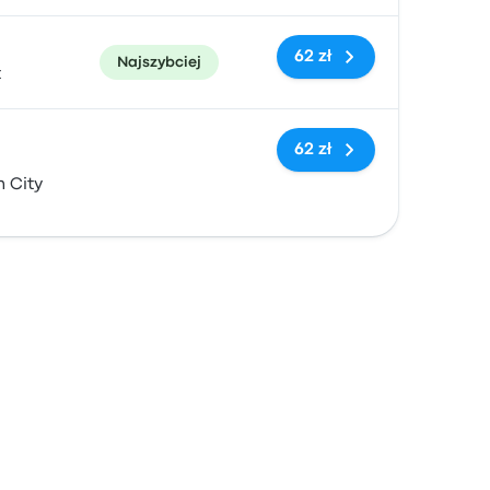
62 zł
Najszybciej
t
Brak tagów
62 zł
 City