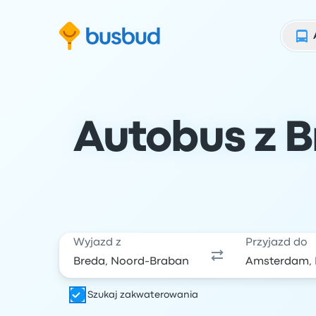
ź do formularza wyszukiwania
Przejdź do stopki
Przejdź do treści
Autobus z B
Wyjazd z
Przyjazd do
Szukaj zakwaterowania