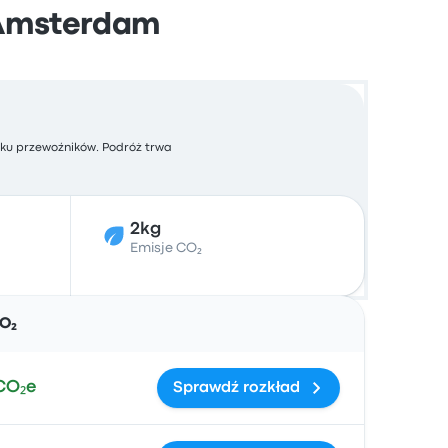
 Amsterdam
sku przewoźników. Podróż trwa
2kg
Emisje CO₂
Działania
CO₂
CO₂e
Sprawdź rozkład