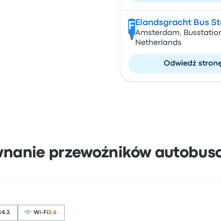
Elandsgracht Bus St
F
Amsterdam, Busstation
Netherlands
Odwiedź stron
wnanie przewoźników autobus
ć
4.3
Wi-Fi
2.6