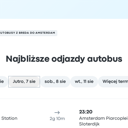
AUTOBUSY Z BREDA DO AMSTERDAM
Najbliższe odjazdy autobus
ie
Jutro, 7 sie
sob., 8 sie
wt., 11 sie
Więcej ter
 7 sierpnia
ejsce odjazdu
Czas trwania podróży
Czas przyjazdu
Lokali
23:20
 Station
Amsterdam Piarcoplei
2g 10m
Sloterdijk