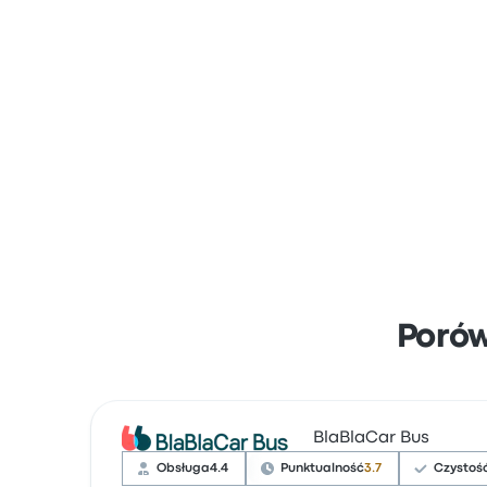
Poró
BlaBlaCar Bus
Obsługa
4.4
Punktualność
3.7
Czystoś