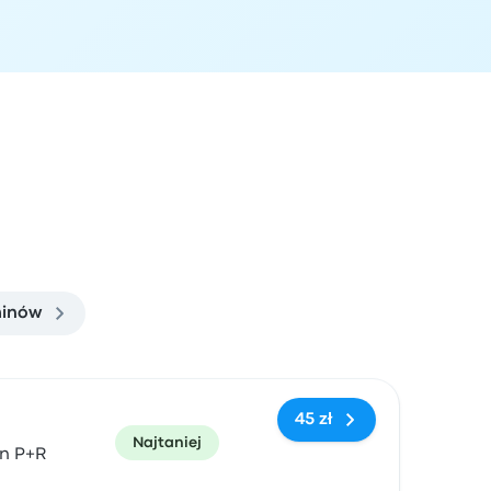
minów
zacja przyjazdu
Polecane
Cena i link do rezerwacji
45 zł
Najtaniej
n P+R