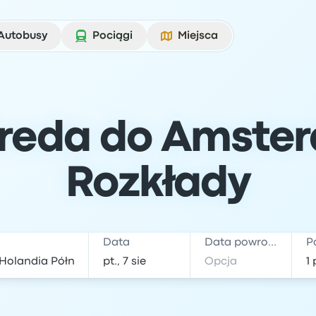
Autobusy
Pociągi
Miejsca
reda do Amsterd
Rozkłady
Data
Data powrotu
P