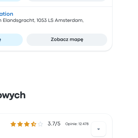
ation
 Elandsgracht, 1053 LS Amsterdam,
ę
Zobacz mapę
owych
3.7 gwiazdek w skali do 5
3.7/5
Opinie: 12 478