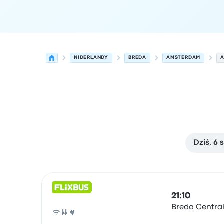
NIDERLANDY
BREDA
AMSTERDAM
Dziś, 6 s
Najbliższe odjazdy z Breda do Amsterdam w dniu
Obsługiwane przez
Typ pojazdu
Czas odjazdu
Mi
21:10
Breda Central
Autobus