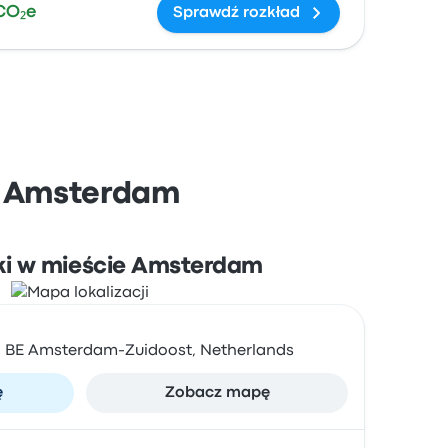
CO₂e
Sprawdź rozkład
 i Amsterdam
ki w mieście Amsterdam
1 BE Amsterdam-Zuidoost, Netherlands
ę
Zobacz mapę