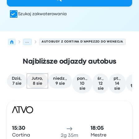
Szukaj zakwaterowania
...
AUTOBUSY Z CORTINA D'AMPEZZO DO WENECJA
Najbliższe odjazdy autobus
Dziś,
Jutro,
niedz.,
pon.,
śr.,
pt.,
W
7 sie
8 sie
9 sie
10
12
14
te
sie
sie
sie
Najbliższe odjazdy z Cortina d'Ampezzo do Wenecja w dn
Obsługiwane przez
Typ pojazdu
Czas odjazdu
Miejsce o
Auto
15:30
18:05
Cortina
Mestre
2g 35m