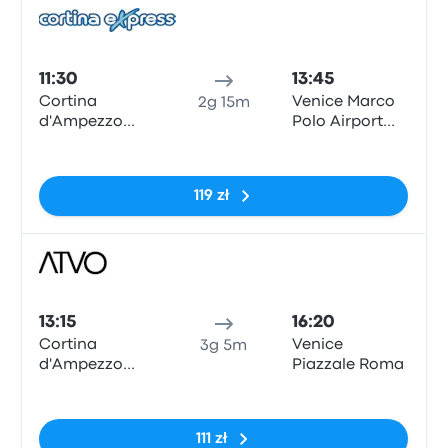
Auto
11:30
13:45
Cortina
Venice Marco
2g 15m
d'Ampezzo
Polo Airport
Piazza Roma
Shuttle
Brak tagów
Parkingo
119 zł
Auto
13:15
16:20
Cortina
Venice
3g 5m
d'Ampezzo
Piazzale Roma
Piazza Roma
Brak tagów
111 zł