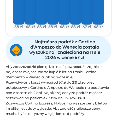
68 zł
68 zł
68 zł
68 zł
68 zł
68 zł
67 zł
68 zł
Najtańsza podróż z Cortina
d'Ampezzo do Wenecja została
wyszukana i znaleziona na 11 sie
2026 w cenie 67 zł
Aby zaoszczędzić pieniądze i mieć pewność, że zajmiesz
najlepsze miejsce, warto kupić bilet na trasie Cortina
d'Ampezzo – Wenecja jak najwcześniej.
Przewidywany koszt wynosi od 67 zł do 231 zł za bilet
autobusowy z Cortina d'Ampezzo do Wenecja na podstawie
cen z ostatnich 2 dni. Najniższej ceny za podróż możesz
oczekiwać na poziomie 67 zł w dniu 2026-08-11.
Zazwyczaj Cortina Express, FlixBus ma wyższe ceny biletów
im bliżej jest daty wyjazdu. Aby znaleźć najlepsze ceny,
musisz być elastyczny względem dat podróży.