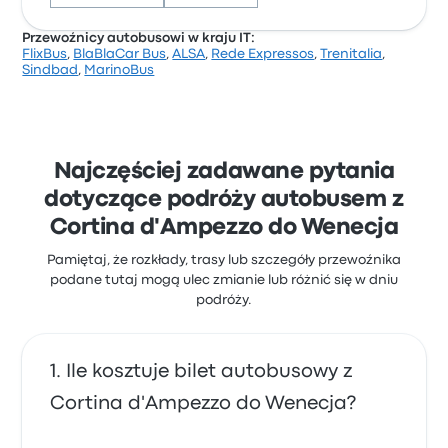
Przewoźnicy autobusowi w kraju IT:
FlixBus
,
BlaBlaCar Bus
,
ALSA
,
Rede Expressos
,
Trenitalia
,
Na podstawie 15011 opinii firma otrzymała w Busbud
Sindbad
,
MarinoBus
ocenę 3.5 gwiazdek. Podróżni szczególnie chwalili
dostęp do biletów i temperaturę, ale często
narzekali na Wi-Fi. Ceny biletów FlixBus na tę podróż
zaczynają się od 52 zł
Najczęściej zadawane pytania
dotyczące podróży autobusem z
Cortina d'Ampezzo do Wenecja
Pamiętaj, że rozkłady, trasy lub szczegóły przewoźnika
podane tutaj mogą ulec zmianie lub różnić się w dniu
podróży.
Ile kosztuje bilet autobusowy z
Cortina d'Ampezzo do Wenecja?