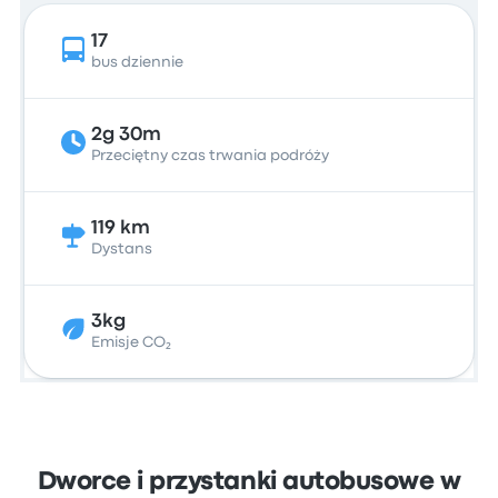
17
bus dziennie
2g 30m
Przeciętny czas trwania podróży
119 km
Dystans
3kg
Emisje CO₂
Dworce i przystanki autobusowe w