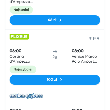
d'Ampezzo
Piazza Roma
Najtaniej
66 zł
Auto
06:00
08:00
Cortina
Venice Marco
2g
d'Ampezzo
Polo Airport
Bus Parking
Najszybciej
100 zł
Auto