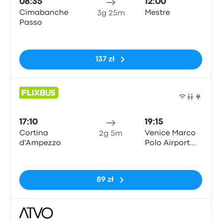
08:35
12:00
Cimabanche
Mestre
3g 25m
Passo
Brak tagów
137 zł
Auto
17:10
19:15
Cortina
Venice Marco
2g 5m
d'Ampezzo
Polo Airport
Bus Parking
Brak tagów
89 zł