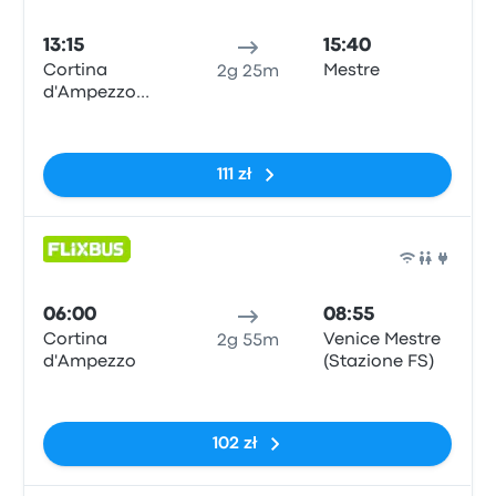
Auto
13:15
15:40
Cortina
Mestre
2g 25m
d'Ampezzo
Piazza Roma
Brak tagów
111 zł
Auto
06:00
08:55
Cortina
Venice Mestre
2g 55m
d'Ampezzo
(Stazione FS)
Brak tagów
102 zł