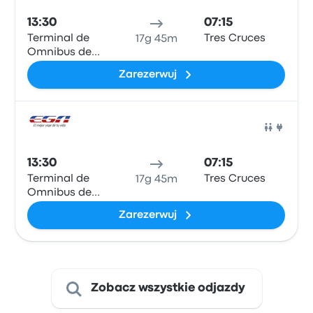
13:30
07:15
Terminal de
Tres Cruces
17g 45m
Omnibus de
Encarnación
Zarezerwuj
Auto
13:30
07:15
Terminal de
Tres Cruces
17g 45m
Omnibus de
Encarnación
Zarezerwuj
Zobacz wszystkie odjazdy