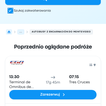
Szukaj zakwaterowania
...
AUTOBUSY Z ENCARNACIÓN DO MONTEVIDEO
Poprzednio oglądane podróże
Najbliższe odjazdy z Encarnación do Montevideo w dniu 
Obsługiwane przez
Typ pojazdu
Czas odjazdu
Miejsce o
Auto
13:30
07:15
Terminal de
Tres Cruces
17g 45m
Omnibus de
Encarnación
Zarezerwuj