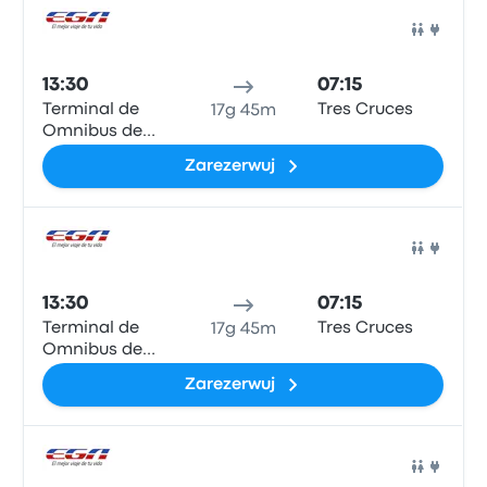
Auto
13:30
07:15
Terminal de
Tres Cruces
17g 45m
Omnibus de
Encarnación
Zarezerwuj
Auto
13:30
07:15
Terminal de
Tres Cruces
17g 45m
Omnibus de
Encarnación
Zarezerwuj
Auto