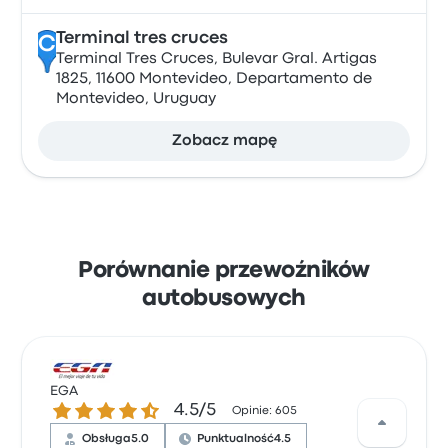
Terminal tres cruces
C
Terminal Tres Cruces, Bulevar Gral. Artigas
1825, 11600 Montevideo, Departamento de
Montevideo, Uruguay
Zobacz mapę
Porównanie przewoźników
autobusowych
EGA
4.5 gwiazdek w skali do 5
4.5/5
Opinie: 605
Obsługa
5.0
Punktualność
4.5