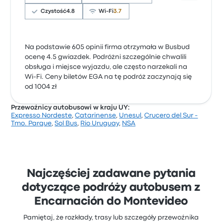
Czystość
4.8
Wi-Fi
3.7
Na podstawie 605 opinii firma otrzymała w Busbud
ocenę 4.5 gwiazdek. Podróżni szczególnie chwalili
obsługa i miejsce wyjazdu, ale często narzekali na
Wi-Fi. Ceny biletów EGA na tę podróż zaczynają się
od 1004 zł
Przewoźnicy autobusowi w kraju UY:
Expresso Nordeste
,
Catarinense
,
Unesul
,
Crucero del Sur -
Tmo. Parque
,
Sol Bus
,
Rio Uruguay
,
NSA
Najczęściej zadawane pytania
dotyczące podróży autobusem z
Encarnación do Montevideo
Pamiętaj, że rozkłady, trasy lub szczegóły przewoźnika