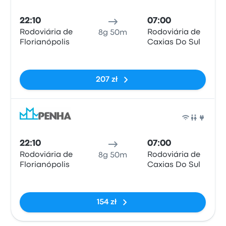
Auto
22:10
07:00
Rodoviária de
Rodoviária de
8g 50m
Florianópolis
Caxias Do Sul
Brak tagów
207 zł
Auto
22:10
07:00
Rodoviária de
Rodoviária de
8g 50m
Florianópolis
Caxias Do Sul
Brak tagów
154 zł