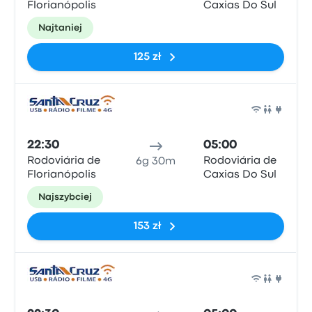
Florianópolis
Caxias Do Sul
Najtaniej
125 zł
Auto
22:30
05:00
Rodoviária de
Rodoviária de
6g 30m
Florianópolis
Caxias Do Sul
Najszybciej
153 zł
Auto