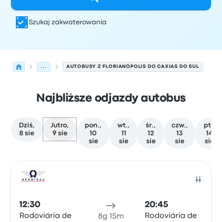
Szukaj zakwaterowania
...
AUTOBUSY Z FLORIANÓPOLIS DO CAXIAS DO SUL
Najbliższe odjazdy autobus
Dziś,
Jutro,
pon.,
wt.,
śr.,
czw.,
pt.,
8 sie
9 sie
10
11
12
13
14
sie
sie
sie
sie
sie
Najbliższe odjazdy z Florianópolis do Caxias do Sul w dn
Obsługiwane przez
Typ pojazdu
Czas odjazdu
Miejsce o
Auto
12:30
20:45
Rodoviária de
Rodoviária de
8g 15m