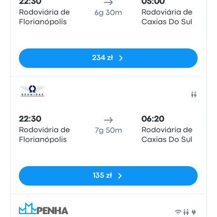
22:30
05:00
Rodoviária de
Rodoviária de
6g 30m
Florianópolis
Caxias Do Sul
Brak tagów
234 zł
Auto
22:30
06:20
Rodoviária de
Rodoviária de
7g 50m
Florianópolis
Caxias Do Sul
Brak tagów
135 zł