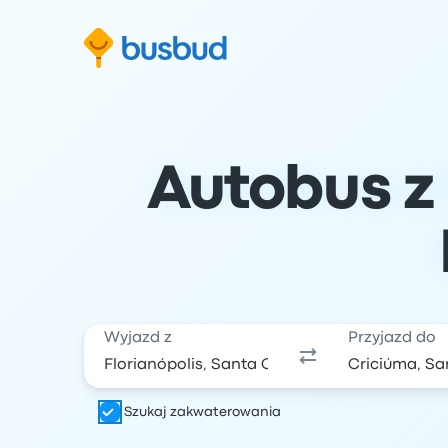
ź do formularza wyszukiwania
Przejdź do stopki
Przejdź do treści
Autobus z 
Wyjazd z
Przyjazd do
Szukaj zakwaterowania