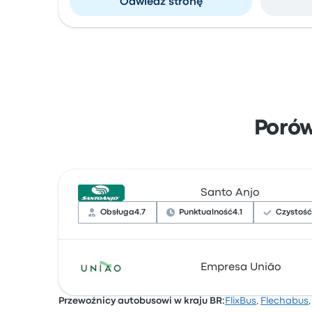
Odwiedź stronę
Poró
Santo Anjo
Obsługa
4.7
Punktualność
4.1
Czystość
Na podstawie 104 opinii firma otrzymała w B
Empresa União
narzekali na Wi-Fi. Ceny biletów Santo Anjo 
Przewoźnicy autobusowi w kraju BR:
FlixBus
,
Flechabus