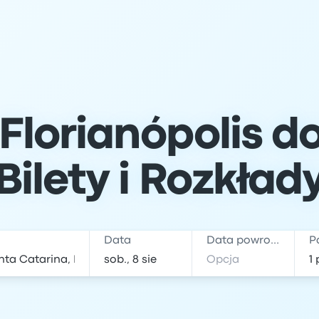
Florianópolis d
Bilety i Rozkład
Data
Data powrotu
P