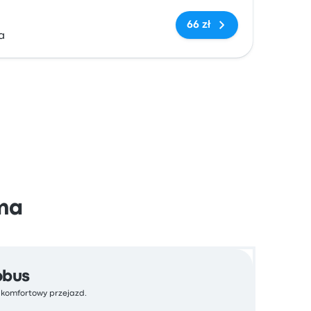
Brak tagów
66 zł
a
úma
obus
a komfortowy przejazd.