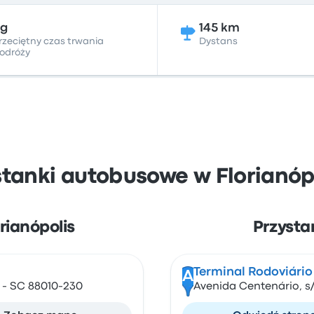
3g
145 km
rzeciętny czas trwania
Dystans
odróży
stanki autobusowe w Florianópo
rianópolis
Przysta
Terminal Rodoviário
A
s - SC 88010-230
Avenida Centenário, s