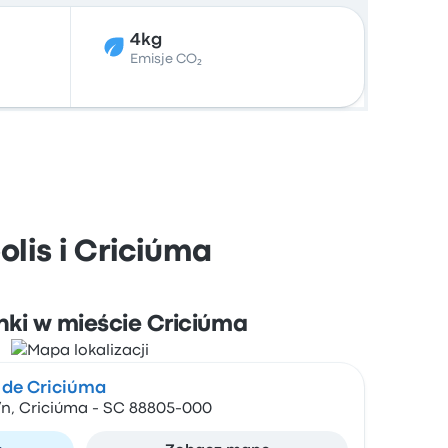
4kg
Emisje CO₂
lis i Criciúma
nki w mieście Criciúma
 de Criciúma
/n, Criciúma - SC 88805-000