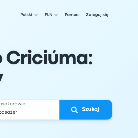
Polski
PLN
Pomoc
Zaloguj się
o Criciúma:
y
asażerowie
Szukaj