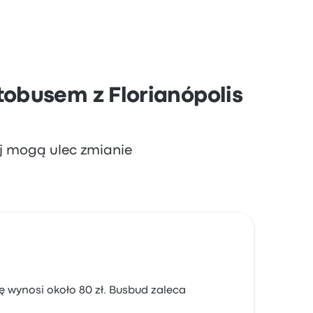
enne odjazdy (5), z cenami biletów
sa União dojedziesz tam, gdzie chcesz, za
obusem z Florianópolis
aj mogą ulec zmianie
ę wynosi około 80 zł. Busbud zaleca