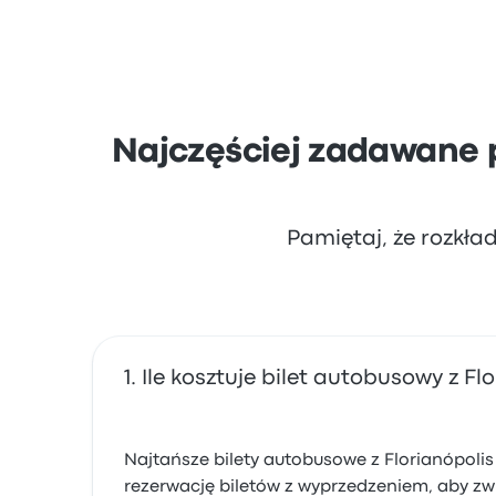
Dobrym sposobem na pokonanie tej trasy są
zaczynającymi się od 74 zł i najkrótszą pod
uczciwą cenę.
Najczęściej zadawane 
Pamiętaj, że rozkła
Ile kosztuje bilet autobusowy z F
Najtańsze bilety autobusowe z Florianópolis 
rezerwację biletów z wyprzedzeniem, aby zwi