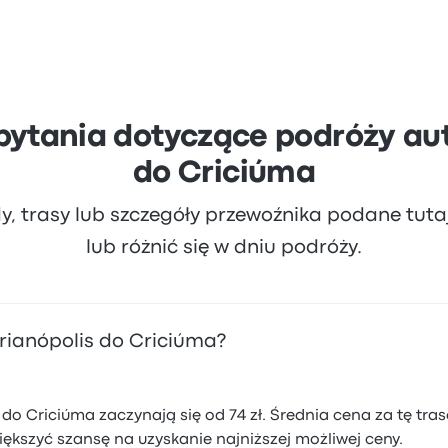
 autobusy przewoźnika Empresa União. Firma oferuje codzi
różą trwającą około 2 godz. 57 min. Z przewoźnikiem Empre
pytania dotyczące podróży aut
do Criciúma
dy, trasy lub szczegóły przewoźnika podane tut
lub różnić się w dniu podróży.
lorianópolis do Criciúma?
do Criciúma zaczynają się od 74 zł. Średnia cena za tę tras
ększyć szansę na uzyskanie najniższej możliwej ceny.