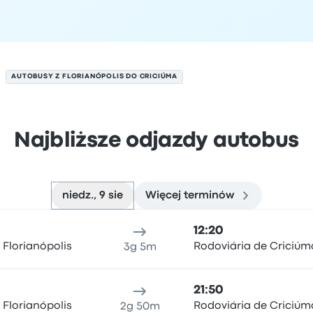
AUTOBUSY Z FLORIANÓPOLIS DO CRICIÚMA
Najbliższe odjazdy autobus
niedz., 9 sie
Więcej terminów
 dniu 9 sierpnia
ejsce odjazdu
Czas trwania podróży
Czas przyjazdu
Lokali
12:20
 Florianópolis
Rodoviária de Criciúm
3g 5m
21:50
 Florianópolis
Rodoviária de Criciúm
2g 50m