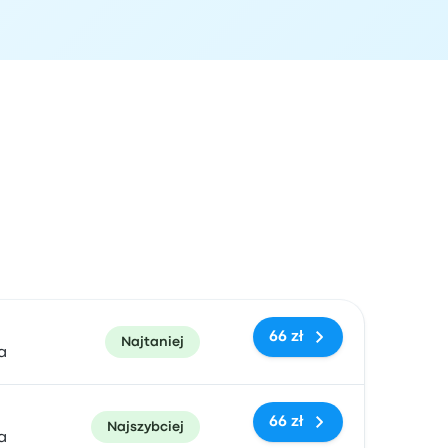
zacja przyjazdu
Polecane
Cena i link do rezerwacji
66 zł
Najtaniej
a
66 zł
Najszybciej
a