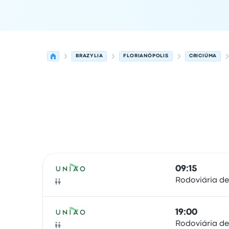
BRAZYLIA
FLORIANÓPOLIS
CRICIÚMA
Najbliższe odjazdy z Florianópolis do Criciúma w
Obsługiwane przez
Typ pojazdu
Czas odjazdu
Mi
09:15
Rodoviária de
Autobus
19:00
Rodoviária de