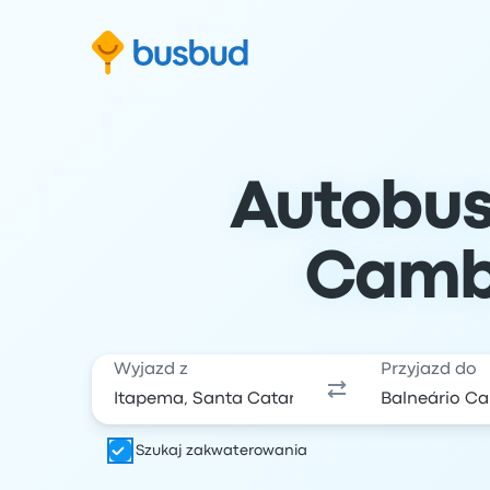
ź do formularza wyszukiwania
Przejdź do stopki
Przejdź do treści
Autobus
Cambo
Wyjazd z
Przyjazd do
Szukaj zakwaterowania