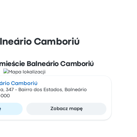
alneário Camboriú
 mieście Balneário Camboriú
eário Camboriú
, 347 - Bairro dos Estados, Balneário
-000
ę
Zobacz mapę