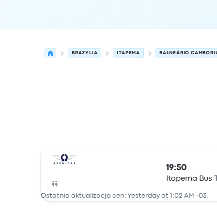
BRAZYLIA
ITAPEMA
BALNEÁRIO CAMBORI
Najbliższe odjazdy z Itapema do Balneário Camb
Obsługiwane przez
Typ pojazdu
Czas odjazdu
Mi
19:50
Itapema Bus 
Autobus
Ostatnia aktualizacja cen: Yesterday at 1:02 AM -03.