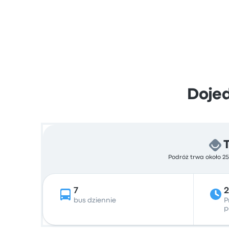
Dojed
Podróż trwa około 25
7
bus dziennie
P
p