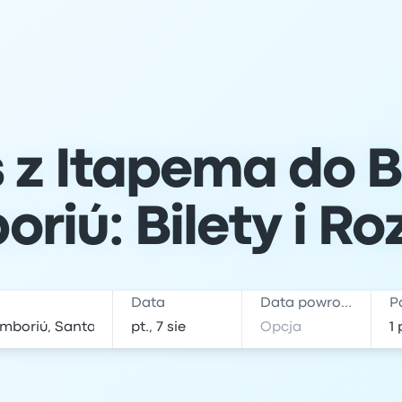
 z Itapema do B
riú: Bilety i Ro
Data
Data powrotu
P