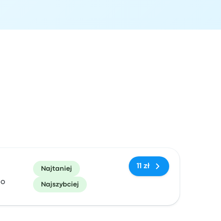
zacja przyjazdu
Polecane
Cena i link do rezerwacji
11 zł
Najtaniej
io
Najszybciej