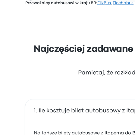
Przewoźnicy autobusowi w kraju BR:
FlixBus
,
Flechabus
Na podstawie 4 opinii firma otrzymała w Bus
narzekali na Wi-Fi. Ceny biletów Reunidas Su
Najczęściej zadawane
Pamiętaj, że rozkła
Ile kosztuje bilet autobusowy z 
Najtańsze bilety autobusowe z Itapema do Ba