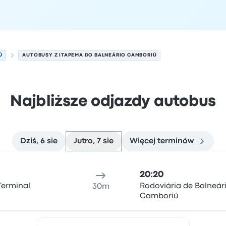
Ú
AUTOBUSY Z ITAPEMA DO BALNEÁRIO CAMBORIÚ
Najbliższe odjazdy autobus
Dziś, 6 sie
Jutro, 7 sie
Więcej terminów
oriú w dniu 7 sierpnia
ejsce odjazdu
Czas trwania podróży
Czas przyjazdu
Lokali
20:20
Terminal
Rodoviária de Balneár
30m
Camboriú