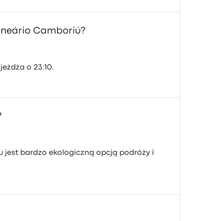
alneário Camboriú?
eżdża o 23:10.
?
jest bardzo ekologiczną opcją podróży i