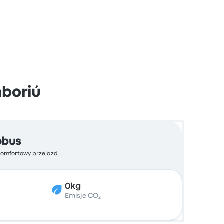
mboriú
obus
 komfortowy przejazd.
0kg
Emisje CO₂