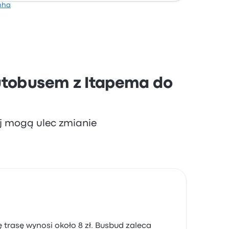
nha
 siedzeń i miejsce wyjazdu, ale często
utobusem z Itapema do
aj mogą ulec zmianie
 trasę wynosi około 8 zł. Busbud zaleca