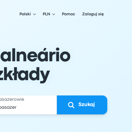
Polski
PLN
Pomoc
Zaloguj się
alneário
zkłady
asażerowie
Szukaj