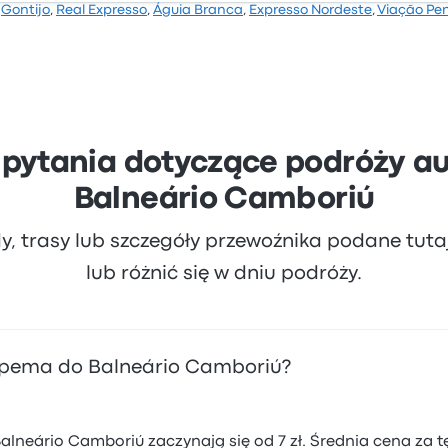
,
Gontijo
,
Real Expresso
,
Águia Branca
,
Expresso Nordeste
,
Viação Pe
bud ocenę 4 gwiazdek. Podróżni szczególnie chwalili jakość
l na tę podróż zaczynają się od 12 zł
 pytania dotyczące podróży a
Balneário Camboriú
dy, trasy lub szczegóły przewoźnika podane tut
lub różnić się w dniu podróży.
Itapema do Balneário Camboriú?
lneário Camboriú zaczynają się od 7 zł. Średnia cena za tę