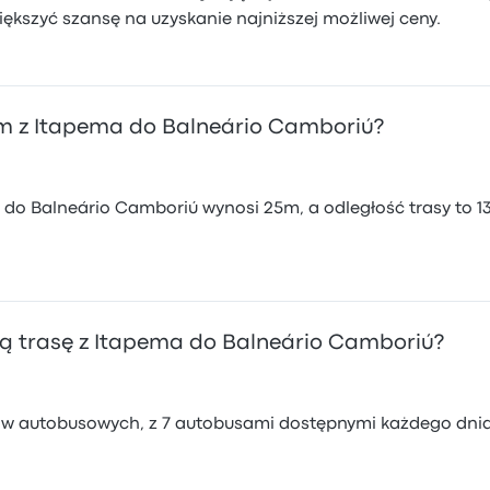
ększyć szansę na uzyskanie najniższej możliwej ceny.
m z Itapema do Balneário Camboriú?
do Balneário Camboriú wynosi 25m, a odległość trasy to 
ą trasę z Itapema do Balneário Camboriú?
ików autobusowych, z 7 autobusami dostępnymi każdego dni