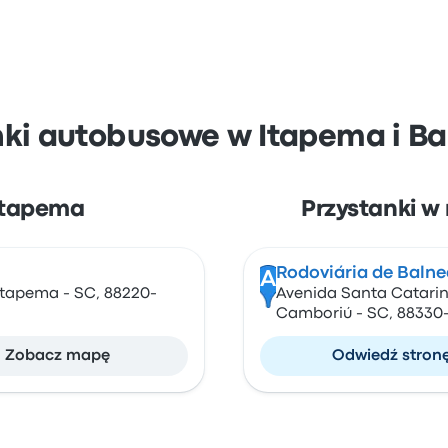
nki autobusowe w Itapema i B
 Itapema
Przystanki w
Rodoviária de Baln
A
 Itapema - SC, 88220-
Avenida Santa Catarina
Camboriú - SC, 88330
Zobacz mapę
Odwiedź stron