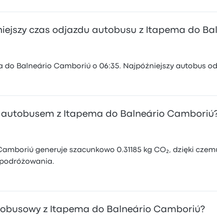
óźniejszy czas odjazdu autobusu z Itapema do B
 do Balneário Camboriú o 06:35. Najpóźniejszy autobus odj
ży autobusem z Itapema do Balneário Camboriú
mboriú generuje szacunkowo 0.31185 kg CO₂, dzięki czemu 
podróżowania.
autobusowy z Itapema do Balneário Camboriú?