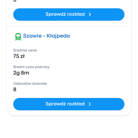
3
Sprawdź rozkład
Szawle - Kłajpeda
Średnia cena
75 zł
Średni czas podróży
2g 8m
Odjazdów dziennie
8
Sprawdź rozkład