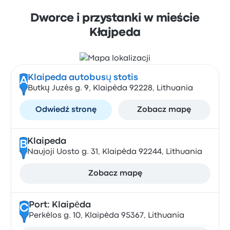
Dworce i przystanki w mieście
Kłajpeda
Klaipeda autobusų stotis
A
Butkų Juzės g. 9, Klaipėda 92228, Lithuania
Odwiedź stronę
Zobacz mapę
Klaipeda
B
Naujoji Uosto g. 31, Klaipėda 92244, Lithuania
Zobacz mapę
Port: Klaipėda
C
Perkėlos g. 10, Klaipėda 95367, Lithuania