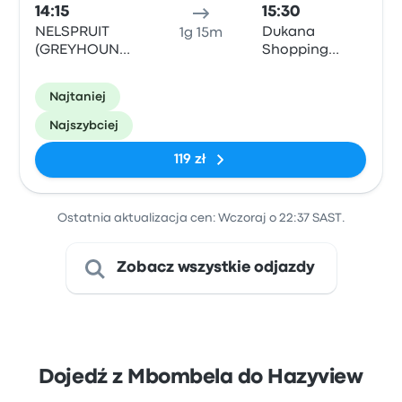
14:15
15:30
NELSPRUIT
Dukana
1g 15m
(GREYHOUND
Shopping
OFFICE) -
Center R40
Greyhound
Najtaniej
Office, 17
Samora
Najszybciej
Machel Street
119 zł
Ostatnia aktualizacja cen: Wczoraj o 22:37 SAST.
Zobacz wszystkie odjazdy
Dojedź z Mbombela do Hazyview