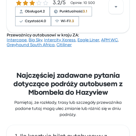
3.2 gwiazdek w skali do 5
3.2/5
dostęp do biletów i miejsce wyjazdu, ale często
Opinie: 10 500
narzekali na Wi-Fi. Ceny biletów Citiliner na tę
Obsługa
4.2
Punktualność
3.1
podróż zaczynają się od 64 zł
Czystość
4.0
Wi-Fi
1.3
Przewoźnicy autobusowi w kraju ZA:
Intercape
,
Big Sky
,
Intercity Xpress
,
Eagle Liner
,
APM WC
,
Na podstawie 10500 opinii firma otrzymała w
Greyhound South Africa
,
Citiliner
Busbud ocenę 3.2 gwiazdek. Podróżni szczególnie
chwalili dostęp do biletów i obsługa, ale często
narzekali na Wi-Fi. Ceny biletów Greyhound South
Africa na tę podróż zaczynają się od 61 zł
Najczęściej zadawane pytania
dotyczące podróży autobusem z
Mbombela do Hazyview
Pamiętaj, że rozkłady, trasy lub szczegóły przewoźnika
podane tutaj mogą ulec zmianie lub różnić się w dniu
podróży.