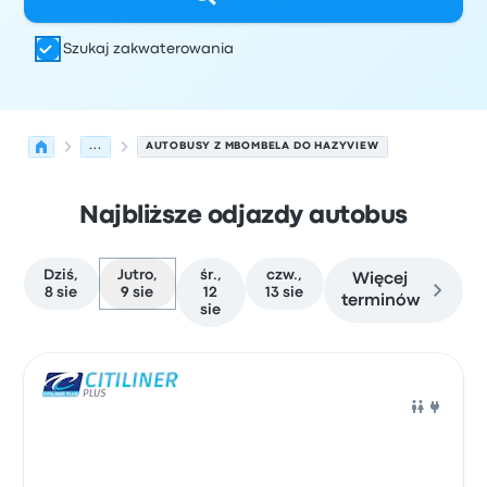
Szukaj zakwaterowania
...
AUTOBUSY Z MBOMBELA DO HAZYVIEW
Najbliższe odjazdy autobus
Dziś,
Jutro,
śr.,
czw.,
Więcej
8 sie
9 sie
12
13 sie
terminów
sie
Najbliższe odjazdy z Mbombela do Hazyview w dniu 9 si
Obsługiwane przez
Typ pojazdu
Czas odjazdu
Miejsce o
Auto