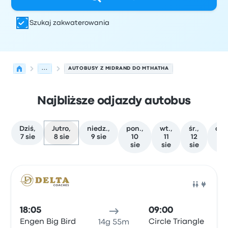
Szukaj zakwaterowania
...
AUTOBUSY Z MIDRAND DO MTHATHA
Najbliższe odjazdy autobus
Dziś,
Jutro,
niedz.,
pon.,
wt.,
śr.,
czw
7 sie
8 sie
9 sie
10
11
12
13
sie
sie
sie
si
Najbliższe odjazdy z Midrand do Mthatha w dniu 8 sierp
Obsługiwane przez
Typ pojazdu
Czas odjazdu
Miejsce o
Auto
18:05
09:00
Engen Big Bird
Circle Triangle
14g 55m