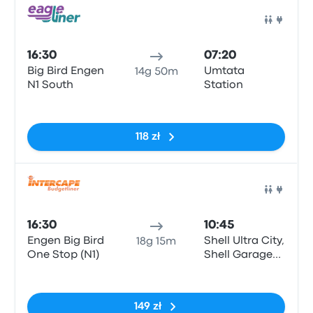
Auto
16:30
07:20
Big Bird Engen
Umtata
14g 50m
N1 South
Station
Brak tagów
118 zł
Auto
16:30
10:45
Engen Big Bird
Shell Ultra City,
18g 15m
One Stop (N1)
Shell Garage
N2
Brak tagów
149 zł