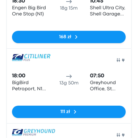
16:30
10:45
Engen Big Bird
Shell Ultra City,
18g 15m
One Stop (N1)
Shell Garage
N2
Brak tagów
168 zł
Auto
18:00
07:50
BigBird
Greyhound
13g 50m
Petroport, N1
Office, St
North/South
Margaret’s
Brak tagów
House, Cnr
Victoria and
111 zł
Madera Str,
Mthatha