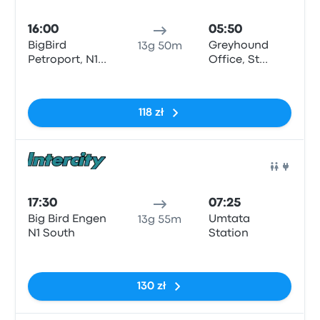
Auto
16:00
05:50
BigBird
Greyhound
13g 50m
Petroport, N1
Office, St
North/South
Margaret’s
Brak tagów
House, Cnr
Victoria and
118 zł
Madera Str,
Mthatha
Auto
17:30
07:25
Big Bird Engen
Umtata
13g 55m
N1 South
Station
Brak tagów
130 zł