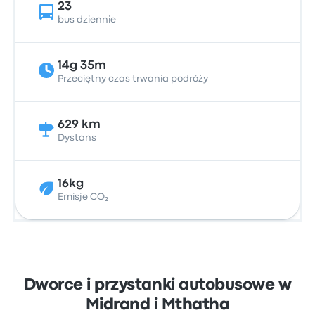
23
bus dziennie
14g 35m
Przeciętny czas trwania podróży
629 km
Dystans
16kg
Emisje CO₂
Dworce i przystanki autobusowe w
Midrand i Mthatha