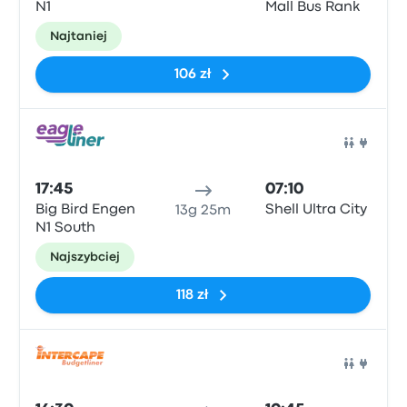
N1
Mall Bus Rank
Najtaniej
106 zł
Auto
17:45
07:10
Big Bird Engen
Shell Ultra City
13g 25m
N1 South
Najszybciej
118 zł
Auto