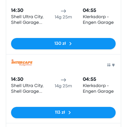
14:30
04:55
Shell Ultra City,
Klerksdorp -
14g 25m
Shell Garage
Engen Garage
N2
Brak tagów
130 zł
Auto
14:30
04:55
Shell Ultra City,
Klerksdorp -
14g 25m
Shell Garage
Engen Garage
N2
Brak tagów
113 zł