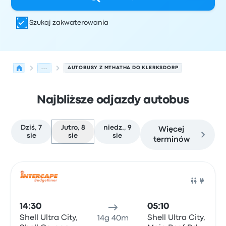
Szukaj zakwaterowania
...
AUTOBUSY Z MTHATHA DO KLERKSDORP
Najbliższe odjazdy autobus
Dziś, 7
Jutro, 8
niedz., 9
Więcej
sie
sie
sie
terminów
Najbliższe odjazdy z Mthatha do Klerksdorp w dniu 8 sie
Obsługiwane przez
Typ pojazdu
Czas odjazdu
Miejsce o
Auto
14:30
05:10
Shell Ultra City,
Shell Ultra City,
14g 40m