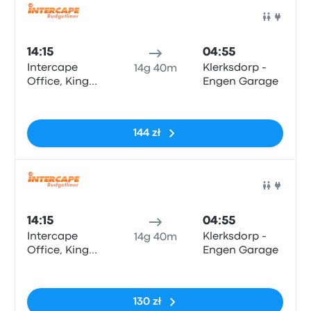
Auto
14:15
04:55
Intercape
Klerksdorp -
14g 40m
Office, King
Engen Garage
Edward Street
Brak tagów
(opposite Train
Station)
144 zł
Auto
14:15
04:55
Intercape
Klerksdorp -
14g 40m
Office, King
Engen Garage
Edward Street
Brak tagów
(opposite Train
Station)
130 zł