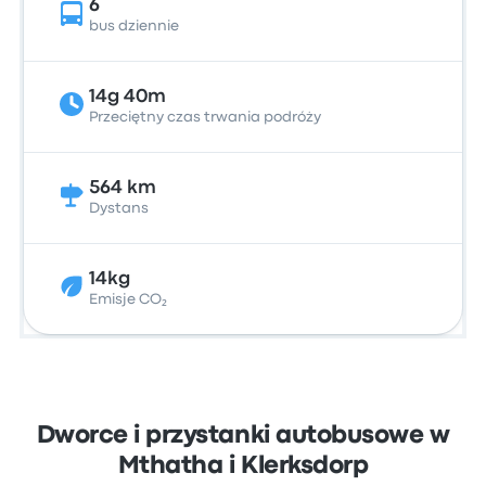
6
bus dziennie
14g 40m
Przeciętny czas trwania podróży
564 km
Dystans
14kg
Emisje CO₂
Dworce i przystanki autobusowe w
Mthatha i Klerksdorp