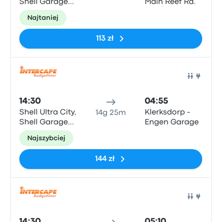
Shell Garage
Main Reef Rd.
N2
Najtaniej
113 zł
Auto
14:30
04:55
Shell Ultra City,
Klerksdorp -
14g 25m
Shell Garage
Engen Garage
N2
Najszybciej
144 zł
Auto
14:30
05:10