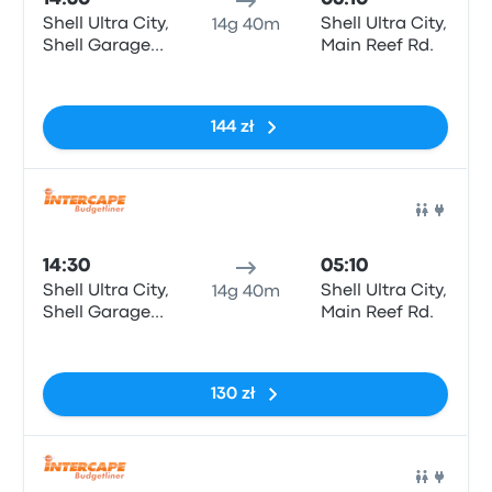
Shell Ultra City,
Shell Ultra City,
14g 40m
Shell Garage
Main Reef Rd.
N2
Brak tagów
144 zł
Auto
14:30
05:10
Shell Ultra City,
Shell Ultra City,
14g 40m
Shell Garage
Main Reef Rd.
N2
Brak tagów
130 zł
Auto