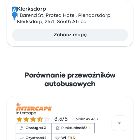
Klerksdorp
A
1 Barend St, Protea Hotel, Pienaarsdorp,
Klerksdorp, 2571, South Africa
Zobacz mapę
Porównanie przewoźników
autobusowych
Intercape
3.5 gwiazdek w skali do 5
3.5/5
Opinie: 49 468
Obsługa
4.3
Punktualność
3.1
Czystość
4.1
Wi-Fi
1.3