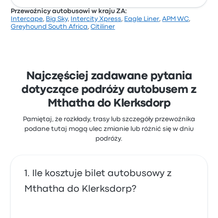
Przewoźnicy autobusowi w kraju ZA:
Intercape
,
Big Sky
,
Intercity Xpress
,
Eagle Liner
,
APM WC
,
Na podstawie 15001 opinii firma otrzymała w Busbud
Greyhound South Africa
,
Citiliner
ocenę 3.1 gwiazdek. Podróżni szczególnie chwalili
dostęp do biletów i obsługa, ale często narzekali na
Wi-Fi. Ceny biletów Intercity Xpress na tę podróż
zaczynają się od 138 zł
Najczęściej zadawane pytania
dotyczące podróży autobusem z
Mthatha do Klerksdorp
Pamiętaj, że rozkłady, trasy lub szczegóły przewoźnika
podane tutaj mogą ulec zmianie lub różnić się w dniu
podróży.
Ile kosztuje bilet autobusowy z
Mthatha do Klerksdorp?