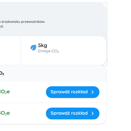
h środowisku przewoźników.
zd.
5kg
Emisje CO₂
Działania
O₂
CO₂e
Sprawdź rozkład
CO₂e
Sprawdź rozkład