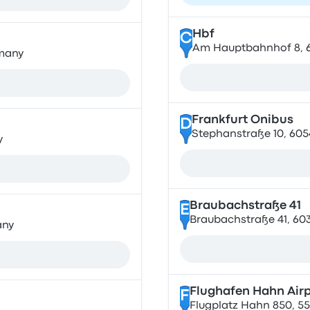
Hbf
C
Am Hauptbahnhof 8, 6
rmany
Frankfurt Onibus
D
Stephanstraße 10, 605
y
Braubachstraße 41
E
Braubachstraße 41, 60
any
Flughafen Hahn Airp
F
Flugplatz Hahn 850, 5