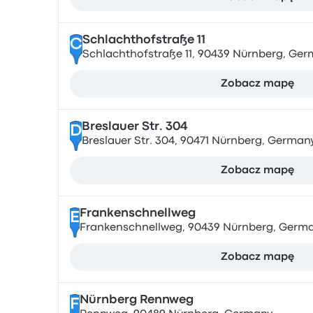
Schlachthofstraße 11
C
Schlachthofstraße 11, 90439 Nürnberg, Ge
Zobacz mapę
Breslauer Str. 304
D
Breslauer Str. 304, 90471 Nürnberg, German
Zobacz mapę
Frankenschnellweg
E
Frankenschnellweg, 90439 Nürnberg, Germ
Zobacz mapę
Nürnberg Rennweg
F