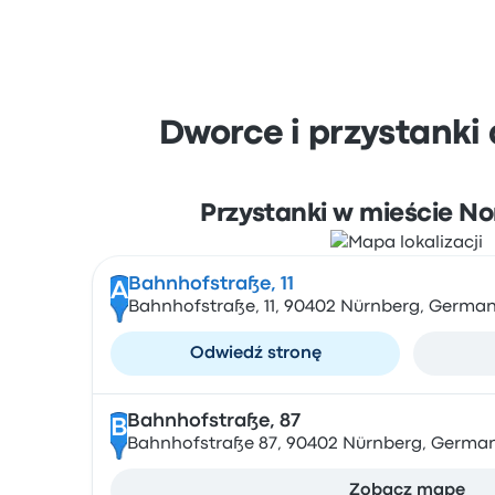
Dworce i przystank
Przystanki w mieście N
Bahnhofstraße, 11
A
Bahnhofstraße, 11, 90402 Nürnberg, Germa
Odwiedź stronę
Bahnhofstraße, 87
B
Bahnhofstraße 87, 90402 Nürnberg, Germa
Zobacz mapę