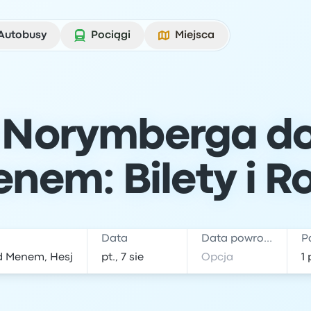
Autobusy
Pociągi
Miejsca
 Norymberga do
nem: Bilety i R
Data
Data powrotu
P