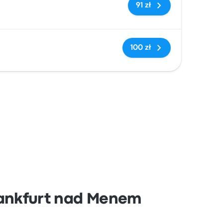
Brak tagów
91 zł
Brak tagów
100 zł
rankfurt nad Menem