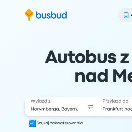
ź do formularza wyszukiwania
Przejdź do stopki
Przejdź do treści
Autobus z
nad Me
Wyjazd z
Przyjazd do
Szukaj zakwaterowania