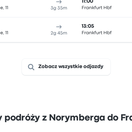
11:00
, 11
Frankfurt Hbf
3g 35m
13:05
, 11
Frankfurt Hbf
2g 45m
Zobacz wszystkie odjazdy
y podróży z Norymberga do F