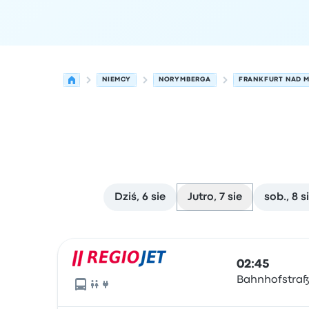
NIEMCY
NORYMBERGA
FRANKFURT NAD 
Dziś, 6 sie
Jutro, 7 sie
sob., 8 s
Najbliższe odjazdy z Norymberga do Frankfurt 
Obsługiwane przez
Typ pojazdu
Czas odjazdu
Mi
02:45
Bahnhofstraße