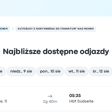
MENEM
AUTOBUSY Z NORYMBERGA DO FRANKFURT NAD MENEM
Najbliższe dostępne odjazdy
ie
niedz., 9 sie
pon., 10 sie
wt., 11 sie
śr., 12 sie
nad Menem w dniu 7 sierpnia
ejsce odjazdu
Czas trwania podróży
Czas przyjazdu
Lokali
05:25
, 11
Hbf Südseite
2g 40m