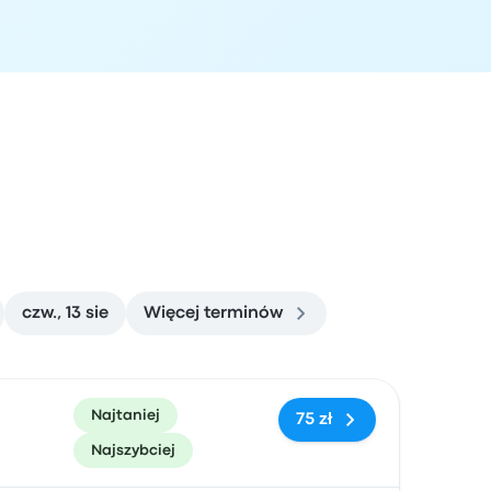
czw., 13 sie
Więcej terminów
zacja przyjazdu
Polecane
Cena i link do rezerwacji
Najtaniej
75 zł
Najszybciej