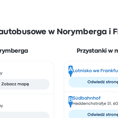
i autobusowe w Norymberga i 
orymberga
Przystanki w 
A
Lotnisko we Frankfu
ny
Odwiedź stron
Zobacz mapę
Südbahnhof
B
Hedderichstraße 51, 6
ny
Odwiedź stron