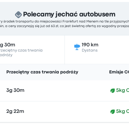
Polecamy jechać autobusem
ry środek transportu do miejscowości Frankfurt nad Menem na tle przyjaznyc
in, a ceny zaczynają się już od 63 zł, co jest świetną ofertą za wygodny przeja
3g 30m
190 km
rzeciętny czas trwania
Dystans
odróży
Przeciętny czas trwania podróży
Emisje C
3g 30m
5kg 
2g 22m
5kg 