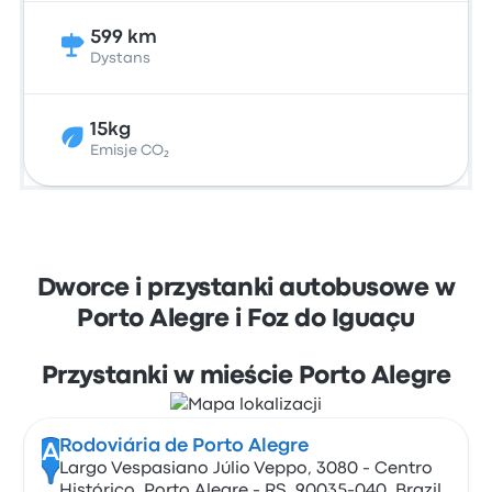
599 km
Dystans
15kg
Emisje CO₂
Dworce i przystanki autobusowe w
Porto Alegre i Foz do Iguaçu
Przystanki w mieście Porto Alegre
Rodoviária de Porto Alegre
A
Largo Vespasiano Júlio Veppo, 3080 - Centro
Histórico, Porto Alegre - RS, 90035-040, Brazil