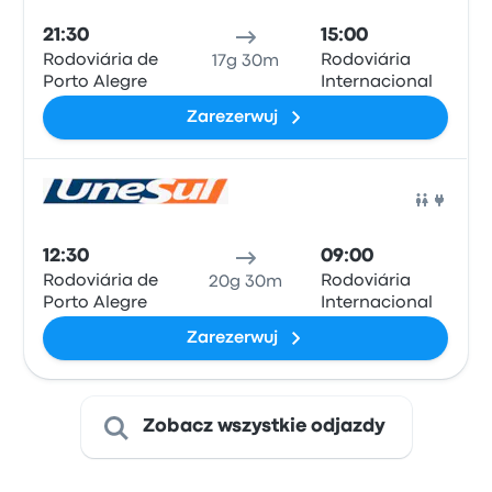
21:30
15:00
Rodoviária de
Rodoviária
17g 30m
Porto Alegre
Internacional
Zarezerwuj
Auto
12:30
09:00
Rodoviária de
Rodoviária
20g 30m
Porto Alegre
Internacional
Zarezerwuj
Zobacz wszystkie odjazdy