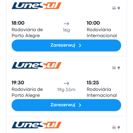
Auto
18:00
10:00
Rodoviária de
Rodoviária
16g
Porto Alegre
Internacional
Zarezerwuj
Auto
19:30
15:25
Rodoviária de
Rodoviária
19g 55m
Porto Alegre
Internacional
Zarezerwuj
Auto