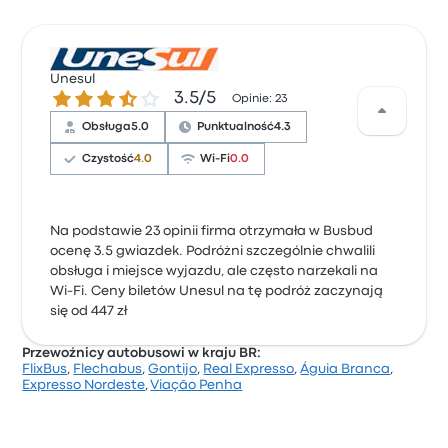
Unesul
3.5 gwiazdek w skali do 5
3.5/5
Opinie: 23
Obsługa
5.0
Punktualność
4.3
Czystość
4.0
Wi-Fi
0.0
Na podstawie 23 opinii firma otrzymała w Busbud
ocenę 3.5 gwiazdek. Podróżni szczególnie chwalili
obsługa i miejsce wyjazdu, ale często narzekali na
Wi-Fi. Ceny biletów Unesul na tę podróż zaczynają
się od 447 zł
Przewoźnicy autobusowi w kraju BR:
FlixBus
,
Flechabus
,
Gontijo
,
Real Expresso
,
Águia Branca
,
Expresso Nordeste
,
Viação Penha