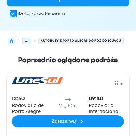
Szukaj zakwaterowania
...
AUTOBUSY Z PORTO ALEGRE DO FOZ DO IGUAÇU
Poprzednio oglądane podróże
Najbliższe odjazdy z Porto Alegre do Foz do Iguaçu w dni
Obsługiwane przez
Typ pojazdu
Czas odjazdu
Miejsce o
Auto
12:30
09:40
Rodoviária de
Rodoviária
21g 10m
Porto Alegre
Internacional
Zarezerwuj