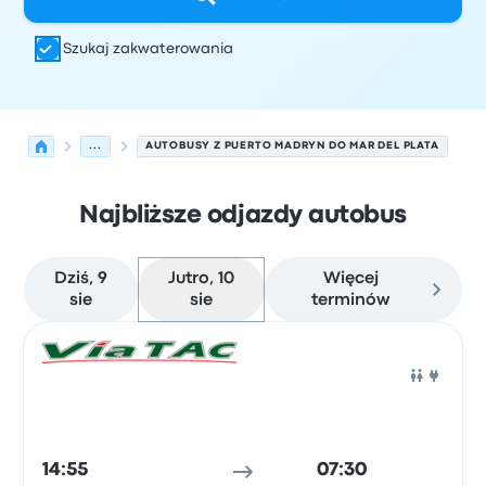
Szukaj zakwaterowania
...
AUTOBUSY Z PUERTO MADRYN DO MAR DEL PLATA
Najbliższe odjazdy autobus
Dziś, 9
Jutro, 10
Więcej
sie
sie
terminów
Najbliższe odjazdy z Puerto Madryn do Mar del Plata w dn
Obsługiwane przez
Typ pojazdu
Czas odjazdu
Miejsce o
Auto
14:55
07:30