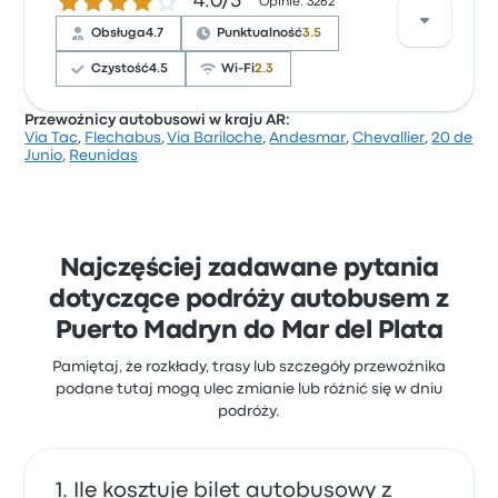
4.0 gwiazdek w skali do 5
4.0/5
Opinie: 3262
dostęp do biletów i obsługa, ale często narzekali na
Wi-Fi. Ceny biletów Via Tac na tę podróż zaczynają
Obsługa
4.7
Punktualność
3.5
się od 528 zł
Czystość
4.5
Wi-Fi
2.3
Przewoźnicy autobusowi w kraju AR:
Via Tac
,
Flechabus
,
Via Bariloche
,
Andesmar
,
Chevallier
,
20 de
Na podstawie 3262 opinii firma otrzymała w Busbud
Junio
,
Reunidas
ocenę 4 gwiazdek. Podróżni szczególnie chwalili
dostęp do biletów i obsługa, ale często narzekali na
Wi-Fi. Ceny biletów Via Bariloche na tę podróż
zaczynają się od 358 zł
Najczęściej zadawane pytania
dotyczące podróży autobusem z
Puerto Madryn do Mar del Plata
Pamiętaj, że rozkłady, trasy lub szczegóły przewoźnika
podane tutaj mogą ulec zmianie lub różnić się w dniu
podróży.
Ile kosztuje bilet autobusowy z