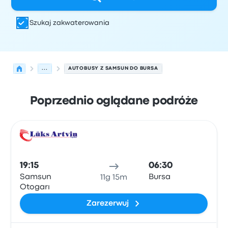
Szukaj zakwaterowania
...
AUTOBUSY Z SAMSUN DO BURSA
Poprzednio oglądane podróże
Najbliższe odjazdy z Samsun do Bursa w dniu 6 sierpnia
Obsługiwane przez
Typ pojazdu
Czas odjazdu
Miejsce o
Auto
19:15
06:30
Samsun
Bursa
11g 15m
Otogarı
Zarezerwuj