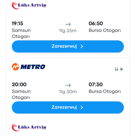
Auto
19:15
06:50
Samsun
Bursa Otogarı
11g 35m
Otogarı
Zarezerwuj
Auto
20:00
07:30
Samsun
Bursa Otogarı
11g 30m
Otogarı
Zarezerwuj
Auto