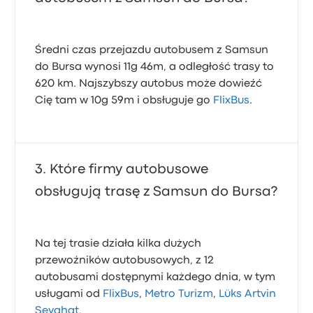
Średni czas przejazdu autobusem z Samsun
do Bursa wynosi 11g 46m, a odległość trasy to
620 km. Najszybszy autobus może dowieźć
Cię tam w 10g 59m i obsługuje go
FlixBus
.
Które firmy autobusowe
obsługują trasę z Samsun do Bursa?
Na tej trasie działa kilka dużych
przewoźników autobusowych, z 12
autobusami dostępnymi każdego dnia, w tym
usługami od
FlixBus
,
Metro Turizm
,
Lüks Artvin
Seyahat
.