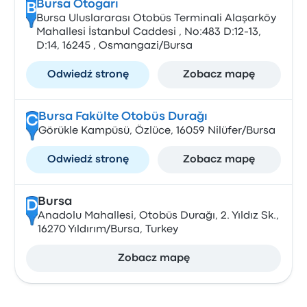
Bursa Otogarı
B
Bursa Uluslararası Otobüs Terminali Alaşarköy
Mahallesi İstanbul Caddesi , No:483 D:12-13,
D:14, 16245 , Osmangazi/Bursa
Odwiedź stronę
Zobacz mapę
Bursa Fakülte Otobüs Durağı
C
Görükle Kampüsü, Özlüce, 16059 Nilüfer/Bursa
Odwiedź stronę
Zobacz mapę
Bursa
D
Anadolu Mahallesi, Otobüs Durağı, 2. Yıldız Sk.,
16270 Yıldırım/Bursa, Turkey
Zobacz mapę