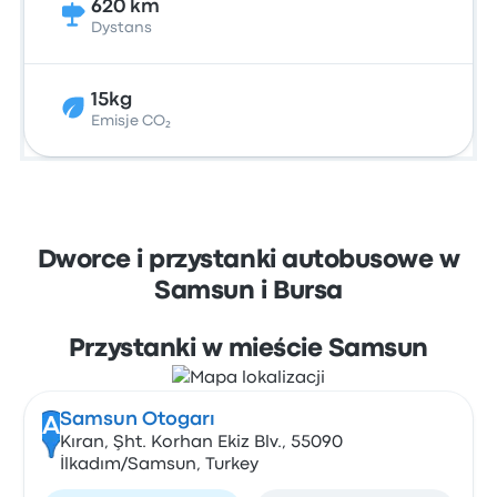
620 km
Dystans
15kg
Emisje CO₂
Dworce i przystanki autobusowe w
Samsun i Bursa
Przystanki w mieście Samsun
Samsun Otogarı
A
Kıran, Şht. Korhan Ekiz Blv., 55090
İlkadım/Samsun, Turkey