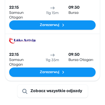
22:15
09:30
Samsun
Bursa
11g 15m
Otogarı
Zarezerwuj
Auto
22:15
09:50
Samsun
Bursa Otogarı
11g 35m
Otogarı
Zarezerwuj
Zobacz wszystkie odjazdy