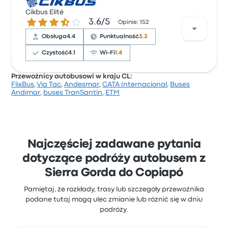
Na podstawie 21 opinii firma otrzymała w Busbud
ocenę 3.2 gwiazdek. Podróżni szczególnie chwalili
Cikbus Elité
3.6 gwiazdek w skali do 5
3.6/5
czystość i dostęp do biletów, ale często narzekali na
Opinie: 152
Wi-Fi. Ceny biletów Pullman San Andres na tę
Obsługa
4.4
Punktualność
3.3
podróż zaczynają się od 194 zł
Czystość
4.1
Wi-Fi
1.4
Przewoźnicy autobusowi w kraju CL:
FlixBus
,
Via Tac
,
Andesmar
,
CATA Internacional
,
Buses
Na podstawie 152 opinii firma otrzymała w Busbud
Andimar
,
buses TranSantin
,
ETM
ocenę 3.6 gwiazdek. Podróżni szczególnie chwalili
obsługa i dostęp do biletów, ale często narzekali na
Wi-Fi. Ceny biletów Cikbus Elité na tę podróż
zaczynają się od 152 zł
Najczęściej zadawane pytania
dotyczące podróży autobusem z
Sierra Gorda do Copiapó
Pamiętaj, że rozkłady, trasy lub szczegóły przewoźnika
podane tutaj mogą ulec zmianie lub różnić się w dniu
podróży.