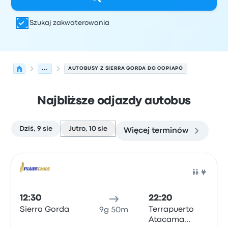
Szukaj zakwaterowania
...
AUTOBUSY Z SIERRA GORDA DO COPIAPÓ
Najbliższe odjazdy autobus
Dziś, 9 sie
Jutro, 10 sie
Więcej terminów
Najbliższe odjazdy z Sierra Gorda do Copiapó w dniu 10 
Obsługiwane przez
Typ pojazdu
Czas odjazdu
Miejsce o
Auto
12:30
22:20
Sierra Gorda
Terrapuerto
9g 50m
Atacama