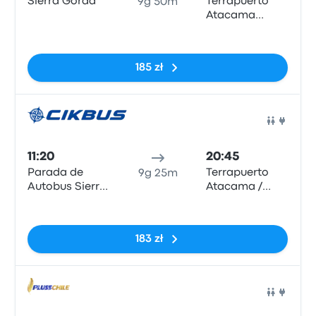
Sierra Gorda
Terrapuerto
9g 50m
Atacama
(CPO)
Brak tagów
185 zł
Auto
11:20
20:45
Parada de
Terrapuerto
9g 25m
Autobus Sierra
Atacama /
Gorda
Terminal
Brak tagów
Chañarcillo
183 zł
Auto