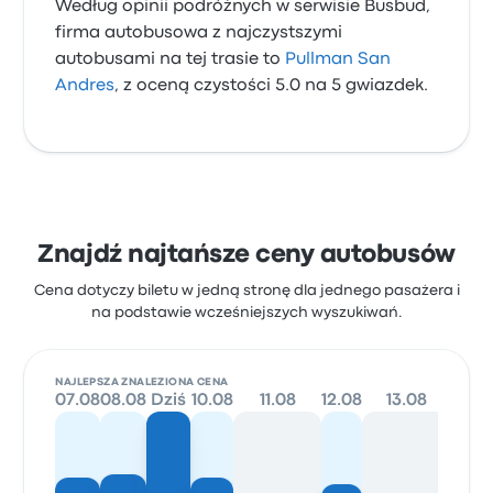
Według opinii podróżnych w serwisie Busbud,
firma autobusowa z najczystszymi
autobusami na tej trasie to
Pullman San
Andres
, z oceną czystości 5.0 na 5 gwiazdek.
Znajdź najtańsze ceny autobusów
Cena dotyczy biletu w jedną stronę dla jednego pasażera i
na podstawie wcześniejszych wyszukiwań.
NAJLEPSZA ZNALEZIONA CENA
07.08
08.08
Dziś
10.08
11.08
12.08
13.08
14