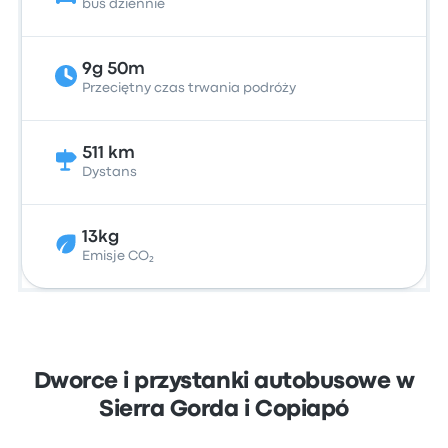
bus dziennie
9g 50m
Przeciętny czas trwania podróży
511 km
Dystans
13kg
Emisje CO₂
Dworce i przystanki autobusowe w
Sierra Gorda i Copiapó