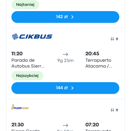
(CPO)
Najtaniej
142 zł
Auto
11:20
20:45
Parada de
Terrapuerto
9g 25m
Autobus Sierra
Atacama /
Gorda
Terminal
Najszybciej
Chañarcillo
144 zł
Auto
21:30
07:20