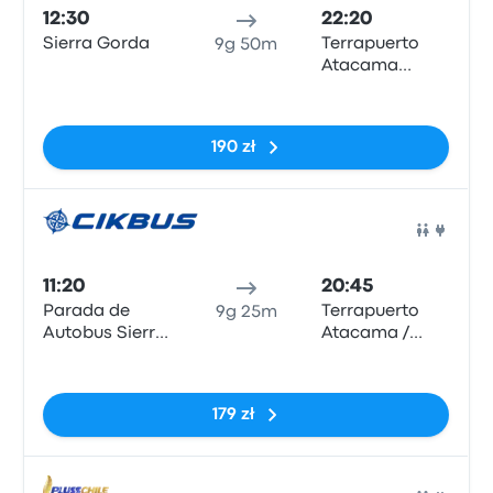
12:30
22:20
Sierra Gorda
Terrapuerto
9g 50m
Atacama
(CPO)
Brak tagów
190 zł
Auto
11:20
20:45
Parada de
Terrapuerto
9g 25m
Autobus Sierra
Atacama /
Gorda
Terminal
Brak tagów
Chañarcillo
179 zł