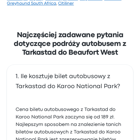
Na podstawie 3 opinii firma otrzymała w Busbud
Greyhound South Africa
,
Citiliner
ocenę 2.3 gwiazdek. Podróżni szczególnie chwalili
jakość siedzeń i miejsce wyjazdu, ale często
narzekali na dostęp do biletów. Ceny biletów
Chilwans Express na tę podróż zaczynają się od
129 zł
Najczęściej zadawane pytania
dotyczące podróży autobusem z
Tarkastad do Beaufort West
Ile kosztuje bilet autobusowy z
Tarkastad do Karoo National Park?
Cena biletu autobusowego z Tarkastad do
Karoo National Park zaczyna się od 189 zł.
Najlepszym sposobem na znalezienie tanich
biletów autobusowych z Tarkastad do Karoo
National Park jest zarezerwowanie biletów