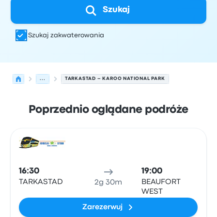
Szukaj
Szukaj zakwaterowania
...
TARKASTAD – KAROO NATIONAL PARK
Poprzednio oglądane podróże
Najbliższe odjazdy z Tarkastad do Beaufort West w dniu 
Obsługiwane przez
Typ pojazdu
Czas odjazdu
Miejsce o
Auto
16:30
19:00
TARKASTAD
BEAUFORT
2g 30m
WEST
Zarezerwuj