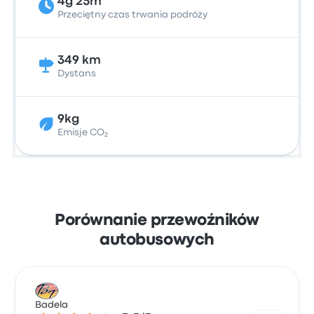
4g 25m
Przeciętny czas trwania podróży
349 km
Dystans
9kg
Emisje CO₂
Porównanie przewoźników
autobusowych
Badela