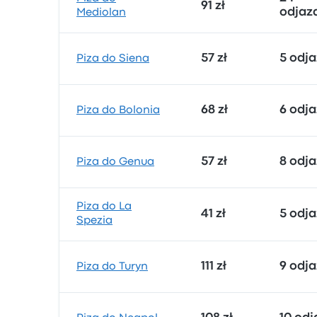
91 zł
odjaz
Mediolan
57 zł
5 odj
Piza do Siena
68 zł
6 odj
Piza do Bolonia
57 zł
8 odj
Piza do Genua
Piza do La
41 zł
5 odj
Spezia
111 zł
9 odj
Piza do Turyn