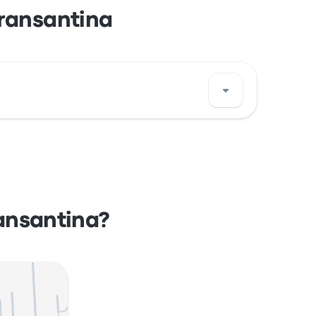
transantina
o przystanku w Piza na mapie.
ransantina?