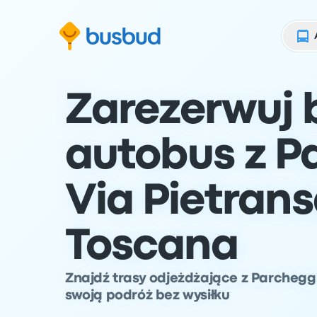
ź do formularza wyszukiwania
Przejdź do stopki
Przejdź do treści
Zarezerwuj b
autobus z P
Via Pietrans
Toscana
Znajdź trasy odjeżdżające z Parcheggi
swoją podróż bez wysiłku