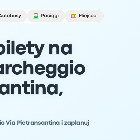
Autobusy
Pociągi
Miejsca
ilety na
archeggio
antina,
o Via Pietransantina i zaplanuj