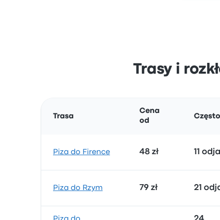
Trasy i roz
Cena
Trasa
Często
od
48 zł
11 od
Piza do Firence
79 zł
21 od
Piza do Rzym
24
Piza do