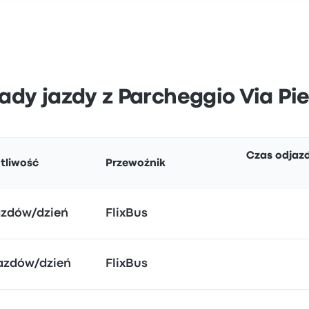
kłady jazdy z Parcheggio Via Pi
Czas odjaz
tliwość
Przewoźnik
jazdów/dzień
FlixBus
jazdów/dzień
FlixBus