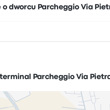
 o dworcu Parcheggio Via Pie
to Via Pietrasantina 56123 Pisa PI. Zobacz lokalizację teg
 terminal Parcheggio Via Piet