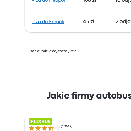
108 zł
10 od
Piza do Neapol
45 zł
2 odj
Piza do Empoli
*ten autobus odjeżdża jutro
Jakie firmy autobu
(
15005
)
3.5 gwiazdek w skali do 5