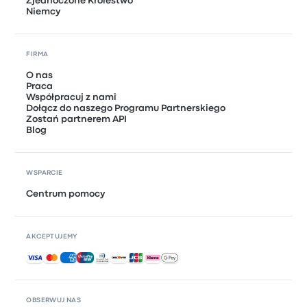
Zjednoczone Królestwo
Niemcy
FIRMA
O nas
Praca
Współpracuj z nami
Dołącz do naszego Programu Partnerskiego
Zostań partnerem API
Blog
WSPARCIE
Centrum pomocy
AKCEPTUJEMY
Akceptowane płatności
OBSERWUJ NAS