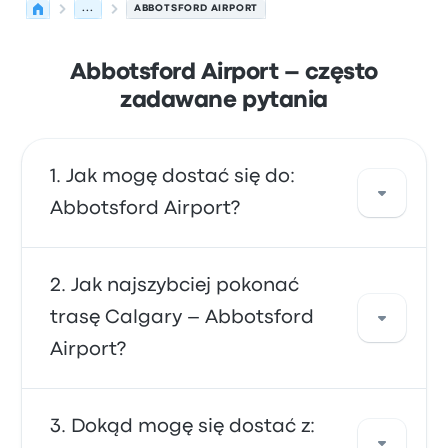
...
ABBOTSFORD AIRPORT
Abbotsford Airport – często
zadawane pytania
Jak mogę dostać się do:
Abbotsford Airport?
Skorzystaj z linii autobus, która oferuje
Jak najszybciej pokonać
bezpośredni dojazd na lotnisko.
trasę Calgary – Abbotsford
Alternatywnie możesz wziąć taksówkę lub
Airport?
skorzystać z usługi współdzielonego
przejazdu.
Trasę do/z Abbotsford Airport najszybciej
Dokąd mogę się dostać z: