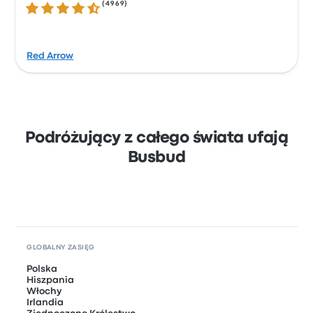
(
4969
)
4.5 gwiazdek w skali do 5
Red Arrow
Podróżujący z całego świata ufają
Busbud
GLOBALNY ZASIĘG
Polska
Hiszpania
Włochy
Irlandia