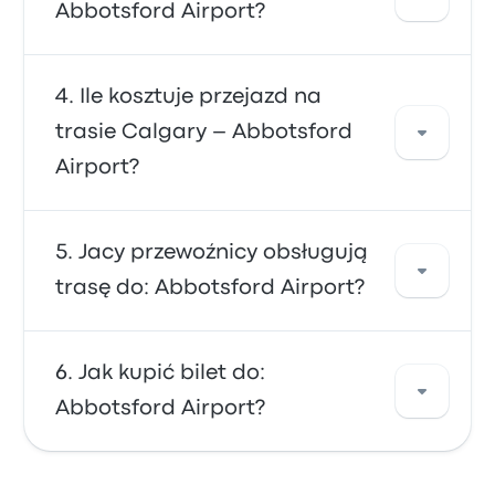
pokonasz linią autobus, która oferuje
Abbotsford Airport?
wygodny transport do terminali lotniska. Linie
autobusy są często niedrogie, niezawodne i
mają wygodne siedzenia, dzięki czemu są
Z: Abbotsford Airport możesz dostać się do
Ile kosztuje przejazd na
chętnie wybierane przez wielu podróżnych.
różnych miejsc docelowych. Popularne opcje
trasie Calgary – Abbotsford
to Pacific Central Station, Pacific Central
Airport?
Station i Pacific Central Station. Skorzystaj z
naszej wyszukiwarki, aby znaleźć najlepsze
ceny i rozkłady jazdy dla swojej podróży.
Zazwyczaj bilet na trasę Calgary –
Jacy przewoźnicy obsługują
Abbotsford Airport kosztuje około 433 zł.
trasę do: Abbotsford Airport?
Podróż jest obsługiwana przez przewoźników
Ebus oraz Rider Express i trwa około 13g 57m.
Uwaga: ceny mogą się różnić w zależności od
Z przewoźnikami Ebus, Rider Express lub Red
Jak kupić bilet do:
środka transportu, pory dnia i pory roku.
Arrow dostaniesz się do Abbotsford Airport.
Abbotsford Airport?
Przewoźnicy oferują 183 kursów/kursy
dziennie, przy czym najwcześniejszy autobus
odjeżdża o 00:10, a ostatni autobus o 23:40.
Skorzystaj z wygody rezerwacji biletów online