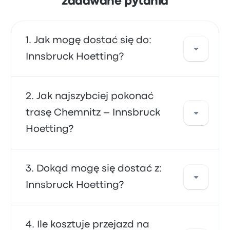
zadawane pytania
Jak mogę dostać się do:
Innsbruck Hoetting?
Skorzystaj z linii autobus lub pociąg, które
Jak najszybciej pokonać
oferują bezpośredni przejazd do miejsca
trasę Chemnitz – Innsbruck
docelowego. Alternatywnie możesz wziąć
Hoetting?
taksówkę lub skorzystać z usługi
współdzielonego przejazdu.
Trasę do/z Innsbruck Hoetting najszybciej
Dokąd mogę się dostać z:
pokonasz linią autobus, która zapewnia
Innsbruck Hoetting?
wygodny transport do miejsca docelowego.
Linie autobusy są często niedrogie,
niezawodne i mają wygodne siedzenia, dzięki
Z: Innsbruck Hoetting możesz dostać się do
Ile kosztuje przejazd na
czemu są chętnie wybierane przez wielu