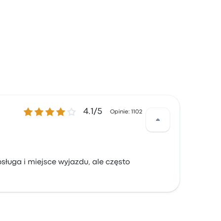
4.1 gwiazdek w skali do 5
4.1/5
Opinie: 1102
sługa i miejsce wyjazdu, ale często