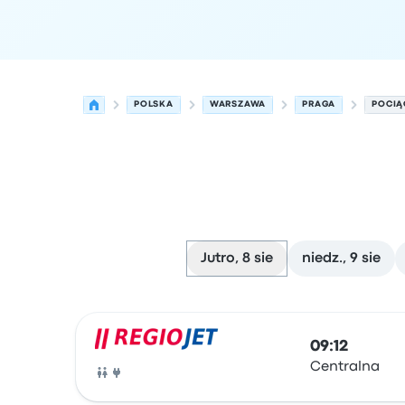
POLSKA
WARSZAWA
PRAGA
POCIĄ
Jutro, 8 sie
niedz., 9 sie
Najbliższe odjazdy z Warszawa do Praga w dniu 
Obsługiwane przez
Typ pojazdu
Czas odjazdu
Mi
09:12
Centralna
Pociąg