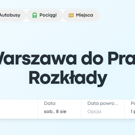
Autobusy
Pociągi
Miejsca
arszawa do Prag
Rozkłady
Data
Data powrotu
P