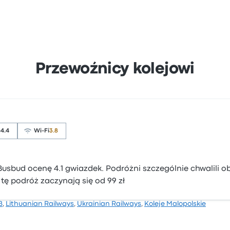
Przewoźnicy kolejowi
ć
4.4
Wi-Fi
3.8
Busbud ocenę 4.1 gwiazdek. Podróżni szczególnie chwalili ob
 tę podróż zaczynają się od 99 zł
B
,
Lithuanian Railways
,
Ukrainian Railways
,
Koleje Malopolskie