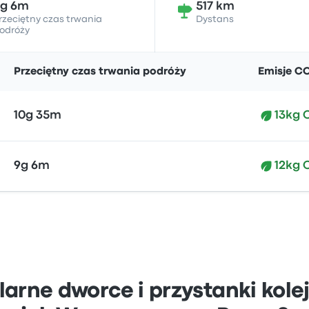
9g 6m
517 km
rzeciętny czas trwania
Dystans
odróży
Przeciętny czas trwania podróży
Emisje C
10g 35m
13kg 
9g 6m
12kg 
larne dworce i przystanki kol