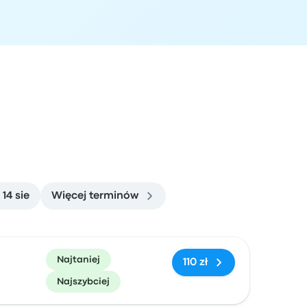
, 14 sie
Więcej terminów
zacja przyjazdu
Polecane
Cena i link do rezerwacji
Najtaniej
110 zł
Najszybciej