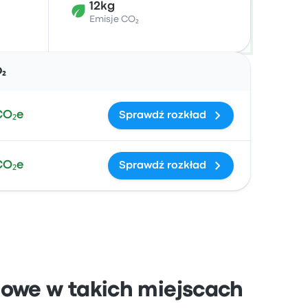
12kg
Emisje CO₂
Działania
O₂
CO₂e
Sprawdź rozkład
CO₂e
Sprawdź rozkład
ejowe w takich miejscach