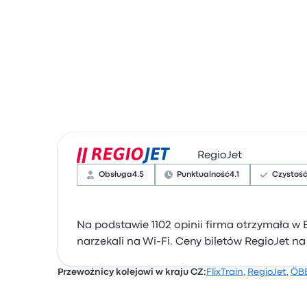
RegioJet
Obsługa
4.5
Punktualność
4.1
Czystoś
Na podstawie 1102 opinii firma otrzymała w 
narzekali na Wi-Fi. Ceny biletów RegioJet na
Przewoźnicy kolejowi w kraju CZ:
FlixTrain
,
RegioJet
,
ÖB