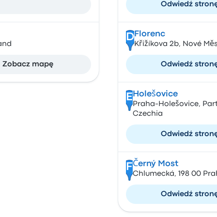
Odwiedź stron
Florenc
D
and
Křižíkova 2b, Nové Mě
Zobacz mapę
Odwiedź stron
Holešovice
E
Praha-Holešovice, Part
Czechia
Odwiedź stron
Černý Most
F
Chlumecká, 198 00 Pra
Odwiedź stron