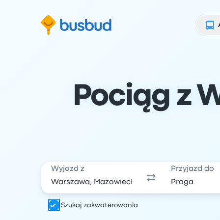
ź do formularza wyszukiwania
Przejdź do stopki
Przejdź do treści
Pociąg z W
Wyjazd z
Przyjazd do
Szukaj zakwaterowania