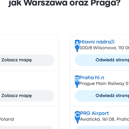
jak Warszawa oraz Praga?
Hlavní nádraží
A
300/8 Wilsonova, 110 
Zobacz mapę
Odwiedź stron
Praha hl.n
B
Prague Main Railway S
Zobacz mapę
Odwiedź stron
PRG Airport
C
Poland
Aviatická, 161 08, Prah