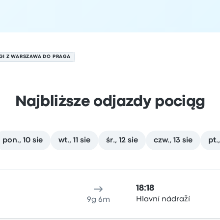
GI Z WARSZAWA DO PRAGA
Najbliższe odjazdy pociąg
pon., 10 sie
wt., 11 sie
śr., 12 sie
czw., 13 sie
pt.
8 sierpnia
ejsce odjazdu
Czas trwania podróży
Czas przyjazdu
Lokali
18:18
Hlavní nádraží
9g 6m