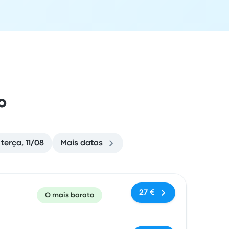
o
terça, 11/08
Mais datas
e chegada
Recomendado
Preço e link de reserva
27 €
O mais barato