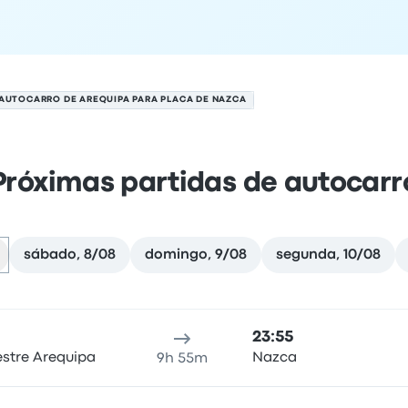
AUTOCARRO DE AREQUIPA PARA PLACA DE NAZCA
Próximas partidas de autocarr
sábado, 8/08
domingo, 9/08
segunda, 10/08
azca em 7 de agosto
al de partida
duração da viagem
hora de chegada
Local d
23:55
estre Arequipa
Nazca
9h 55m