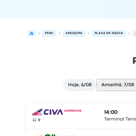
PERU
AREQUIPA
PLACA DE NAZCA
Hoje, 6/08
Amanhã, 7/08
Próximas partidas de Arequipa para Placa de N
Operado por
Tipo de veículo
hora de partida
Loc
14:00
Terminal Terr
Autocarro