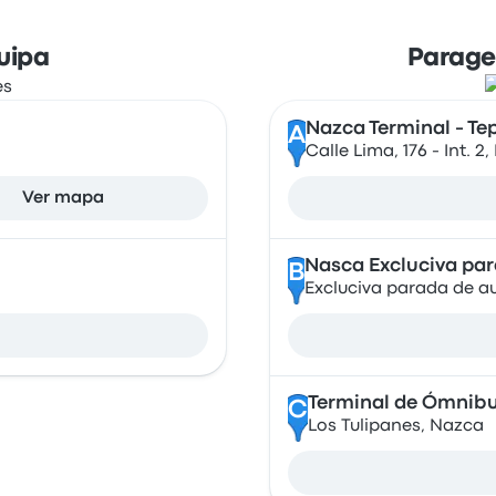
uipa
Parage
Nazca Terminal - Te
A
Calle Lima, 176 - Int. 2
Ver mapa
Nasca Excluciva pa
B
Excluciva parada de au
Terminal de Ómnibu
C
Los Tulipanes, Nazca