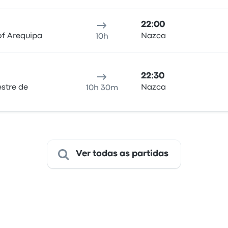
22:00
of Arequipa
Nazca
10h
22:30
estre de
Nazca
10h 30m
Ver todas as partidas