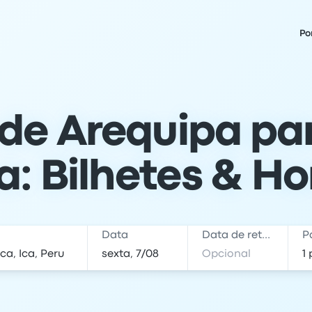
Po
de Arequipa pa
: Bilhetes & Ho
Data
Data de retorno
P