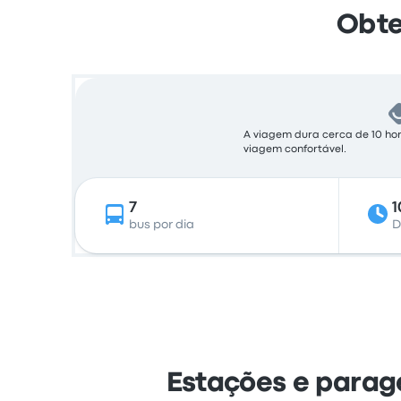
Obte
A viagem dura cerca de 10 ho
viagem confortável.
7
1
bus por dia
D
Estações e parag