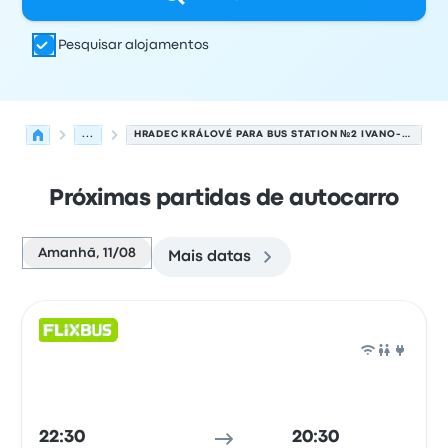
Pesquisar alojamentos
...
HRADEC KRÁLOVÉ PARA BUS STATION №2 IVANO-FRANKIVSK
Próximas partidas de autocarro
Amanhã, 11/08
Mais datas
Próximas partidas de Hradec Králové para Ivano-Frankiv
Operado por
Tipo de veículo
hora de partida
Local de pa
Auto
22:30
20:30