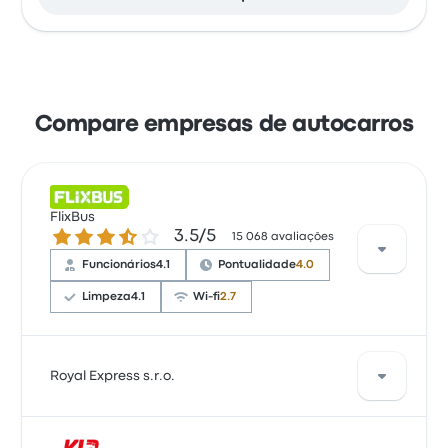
Compare empresas de autocarros
FlixBus
3.5 de 5 estrelas
3.5/5
15 068 avaliações
Funcionários
4.1
Pontualidade
4.0
Limpeza
4.1
Wi-fi
2.7
Com base em 15068 avaliações, a empresa foi
Royal Express s.r.o.
classificada com 3.5 estrelas na Busbud. Os
viajantes estavam especialmente satisfeitos com o
acesso ao bilhete e a temperatura, mas queixaram-