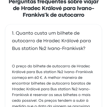
bilhetes de Lux Reisen para esta viagem começam
Perguntas frequentes sobre viajar
em 61 €
de Hradec Králové para Ivano-
Frankivs’k de autocarro
Quanto custa um bilhete de
autocarro de Hradec Králové para
Bus station №2 Ivano-Frankivsk?
O preço do bilhete de autocarro de Hradec
Králové para Bus station №2 Ivano-Frankivsk
começa em 60 €. A melhor maneira de
encontrar bilhetes de autocarro baratos de
Hradec Králové para Bus station №2 Ivano-
Frankivsk é reservar os seus bilhetes o mais
cedo possível. Os preços tendem a subir à
medida que a data da viagem se aproxima,