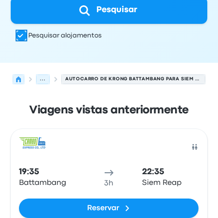
Pesquisar
Pesquisar alojamentos
...
AUTOCARRO DE KRONG BATTAMBANG PARA SIEM REAP
Viagens vistas anteriormente
Próximas partidas de Krong Battambang para Siem Rea
Operado por
Tipo de veículo
hora de partida
Local de pa
Auto
19:35
22:35
Battambang
Siem Reap
3h
Reservar