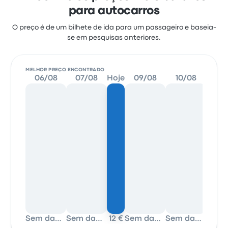
para autocarros
O preço é de um bilhete de ida para um passageiro e baseia-
se em pesquisas anteriores.
MELHOR PREÇO ENCONTRADO
06/08
07/08
Hoje
09/08
10/08
11
Sem dados
Sem dados
12 €
Sem dados
Sem dados