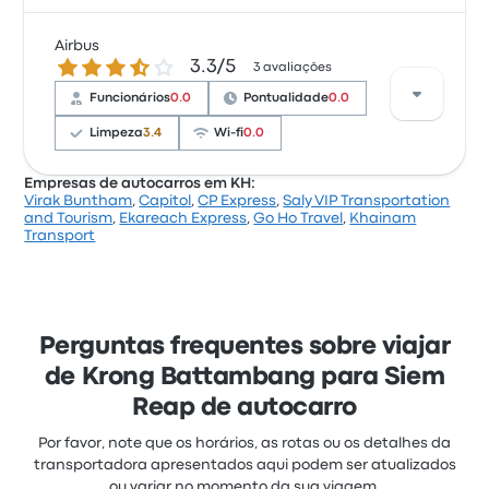
Airbus
Com base em 3 avaliações, a empresa foi
3.3 de 5 estrelas
3.3/5
3 avaliações
classificada com 3 estrelas na Busbud. Os viajantes
estavam especialmente satisfeitos com a
Funcionários
0.0
Pontualidade
0.0
pontualidade e os assentos, mas queixaram-se
Limpeza
3.4
Wi-fi
0.0
frequentemente de as tomadas elétricas. Os preços
de bilhetes de Capitol para esta viagem começam
em 9 €
Empresas de autocarros em KH:
Virak Buntham
,
Capitol
,
CP Express
,
Saly VIP Transportation
Com base em 3 avaliações, a empresa foi
and Tourism
,
Ekareach Express
,
Go Ho Travel
,
Khainam
classificada com 3.3 estrelas na Busbud. Os
Transport
viajantes estavam especialmente satisfeitos com
os assentos e a temperatura, mas queixaram-se
frequentemente de o acesso ao bilhete. Os preços
de bilhetes de Airbus para esta viagem começam
Perguntas frequentes sobre viajar
em 11 €
de Krong Battambang para Siem
Reap de autocarro
Por favor, note que os horários, as rotas ou os detalhes da
transportadora apresentados aqui podem ser atualizados
ou variar no momento da sua viagem.