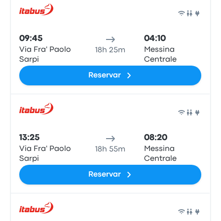
Auto
09:45
04:10
Via Fra' Paolo
Messina
18h 25m
Sarpi
Centrale
Reservar
Auto
13:25
08:20
Via Fra' Paolo
Messina
18h 55m
Sarpi
Centrale
Reservar
Auto