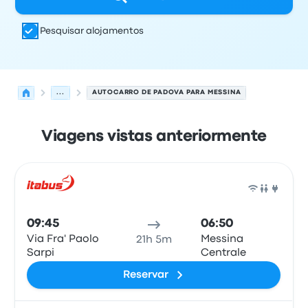
Pesquisar alojamentos
...
AUTOCARRO DE PADOVA PARA MESSINA
Viagens vistas anteriormente
Próximas partidas de Padova para Messina em 7 de ago
Operado por
Tipo de veículo
hora de partida
Local de pa
Auto
09:45
06:50
Via Fra' Paolo
Messina
21h 5m
Sarpi
Centrale
Reservar