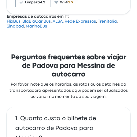
de FlixBus para esta viagem começam em 77 €
Limpeza
4.2
Wi-fi
2.9
Empresas de autocarros em IT:
FlixBus
,
BlaBlaCar Bus
,
ALSA
,
Rede Expressos
,
Trenitalia
,
Com base em 1049 avaliações, a empresa foi
Sindbad
,
MarinoBus
classificada com 3.8 estrelas na Busbud. Os
viajantes estavam especialmente satisfeitos com o
acesso ao bilhete e a temperatura, mas queixaram-
se frequentemente de o wifi. Os preços de bilhetes
de Itabus para esta viagem começam em 45 €
Perguntas frequentes sobre viajar
de Padova para Messina de
autocarro
Por favor, note que os horários, as rotas ou os detalhes da
transportadora apresentados aqui podem ser atualizados
ou variar no momento da sua viagem.
Quanto custa o bilhete de
autocarro de Padova para