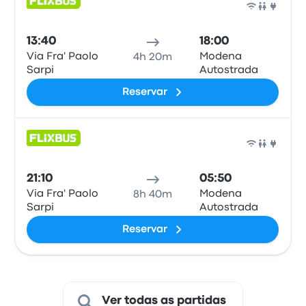
Auto
13:40
18:00
Via Fra' Paolo
Modena
4h 20m
Sarpi
Autostrada
Reservar
Auto
21:10
05:50
Via Fra' Paolo
Modena
8h 40m
Sarpi
Autostrada
Reservar
Ver todas as partidas