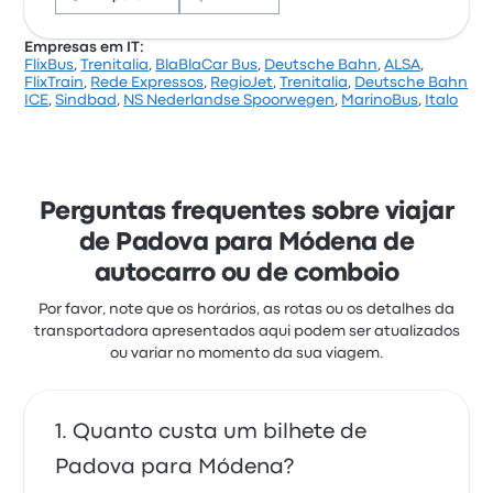
Empresas em IT:
FlixBus
,
Trenitalia
,
BlaBlaCar Bus
,
Deutsche Bahn
,
ALSA
,
Com base em 69 avaliações, a empresa foi
FlixTrain
,
Rede Expressos
,
RegioJet
,
Trenitalia
,
Deutsche Bahn
classificada com 3.9 estrelas na Busbud. Os
ICE
,
Sindbad
,
NS Nederlandse Spoorwegen
,
MarinoBus
,
Italo
viajantes estavam especialmente satisfeitos com a
temperatura e o local de partida, mas queixaram-se
frequentemente de o wifi. Os preços de bilhetes de
Trenitalia para esta viagem começam em 55 €
Perguntas frequentes sobre viajar
de Padova para Módena de
autocarro ou de comboio
Por favor, note que os horários, as rotas ou os detalhes da
transportadora apresentados aqui podem ser atualizados
ou variar no momento da sua viagem.
Quanto custa um bilhete de
Padova para Módena?