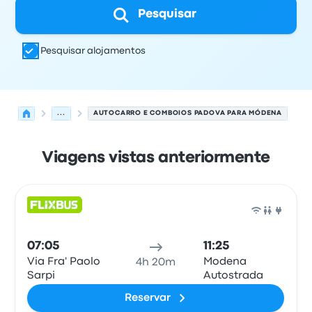
Pesquisar
Pesquisar alojamentos
...
AUTOCARRO E COMBOIOS PADOVA PARA MÓDENA
Viagens vistas anteriormente
Próximas partidas de Padova para Módena em 7 de ago
Operado por
Tipo de veículo
hora de partida
Local de pa
Auto
07:05
11:25
Via Fra' Paolo
Modena
4h 20m
Sarpi
Autostrada
Reservar