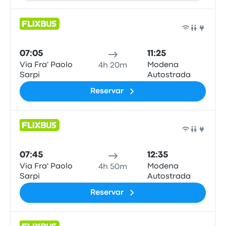
Auto
07:05
11:25
Via Fra' Paolo
Modena
4h 20m
Sarpi
Autostrada
Reservar
Auto
07:45
12:35
Via Fra' Paolo
Modena
4h 50m
Sarpi
Autostrada
Reservar