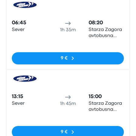
Auto
06:45
08:20
Sever
Starza Zagora
1h 35m
avtobusna
spirka
Sem etiquetas
9 €
Auto
13:15
15:00
Sever
Starza Zagora
1h 45m
avtobusna
spirka
Sem etiquetas
9 €