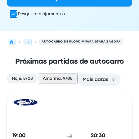
Pesquisar alojamentos
...
AUTOCARRO DE PLOVDIV PARA STARA ZAGORA
Próximas partidas de autocarro
Hoje, 8/08
Amanhã, 9/08
Mais datas
Próximas partidas de Plovdiv para Stara Zagora em 9 d
Operado por
Tipo de veículo
hora de partida
Local de pa
Auto
19:00
20:30