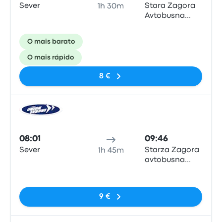
Sever
Stara Zagora
1h 30m
Avtobusna
Zupynka
O mais barato
O mais rápido
8 €
Auto
08:01
09:46
Sever
Starza Zagora
1h 45m
avtobusna
spirka
Sem etiquetas
9 €