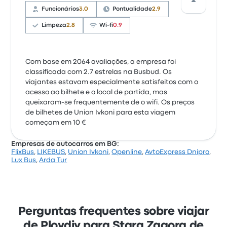
Funcionários
3.0
Pontualidade
2.9
Limpeza
2.8
Wi-fi
0.9
Com base em 2064 avaliações, a empresa foi
classificada com 2.7 estrelas na Busbud. Os
viajantes estavam especialmente satisfeitos com o
acesso ao bilhete e o local de partida, mas
queixaram-se frequentemente de o wifi. Os preços
de bilhetes de Union Ivkoni para esta viagem
começam em 10 €
Empresas de autocarros em BG:
FlixBus
,
LIKEBUS
,
Union Ivkoni
,
Openline
,
AvtoExpress Dnipro
,
Lux Bus
,
Arda Tur
Perguntas frequentes sobre viajar
de Plovdiv para Stara Zagora de