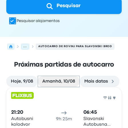
Pesquisar
Pesquisar alojamentos
...
AUTOCARRO DE ROVINJ PARA SLAVONSKI BROD
Próximas partidas de autocarro
Hoje, 9/08
Amanhã, 10/08
Mais datas
Próximas partidas de Rovinj para Slavonski Brod em 10 
Operado por
Tipo de veículo
hora de partida
Local de pa
Auto
21:20
06:45
Autobusni
Slavonski
9h 25m
kolodvor
Autobusna