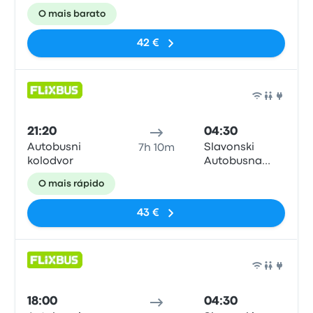
postaja
O mais barato
42 €
Auto
21:20
04:30
Autobusni
Slavonski
7h 10m
kolodvor
Autobusna
postaja
O mais rápido
43 €
Auto
18:00
04:30