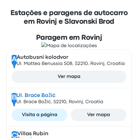
Estações e paragens de autocarro
em Rovinj e Slavonski Brod
Paragem em Rovinj
Autobusni kolodvor
A
Ul. Mattea Benussia 508, 52210, Rovinj, Croatia
Ver mapa
Ul. Braće Božić
B
Ul. Braće Božić, 52210, Rovinj, Croatia
Visita a página
Ver mapa
Villas Rubin
C