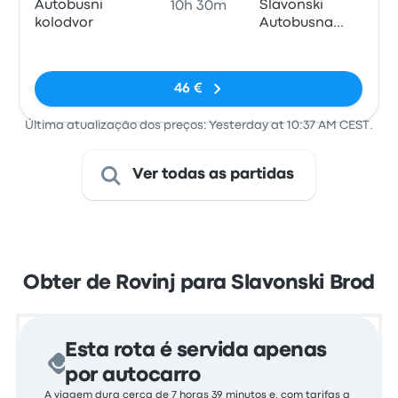
Autobusni
Slavonski
10h 30m
kolodvor
Autobusna
postaja
Sem etiquetas
46 €
Última atualização dos preços: Yesterday at 10:37 AM CEST.
Ver todas as partidas
Obter de Rovinj para Slavonski Brod
Esta rota é servida apenas
por autocarro
A viagem dura cerca de 7 horas 39 minutos e, com tarifas a