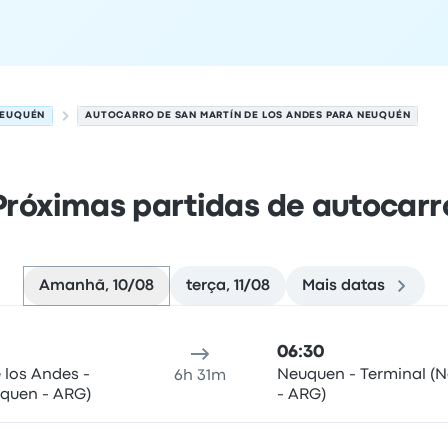
EUQUÉN
AUTOCARRO DE SAN MARTÍN DE LOS ANDES PARA NEUQUÉN
Próximas partidas de autocarr
Amanhã, 10/08
terça, 11/08
Mais datas
 para Neuquén em 10 de agosto
al de partida
duração da viagem
hora de chegada
Local d
06:30
 los Andes -
Neuquen - Terminal (
6h 31m
uquen - ARG)
- ARG)