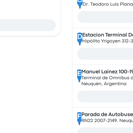
C
Dr. Teodoro Luis Plan
Estacion Terminal 
D
Hipólito Yrigoyen 312-
Manuel Lainez 100-1
E
Terminal de Omnibus d
Neuquén, Argentina
Parada de Autobuse
F
RN22 2007-2149, Neuqu