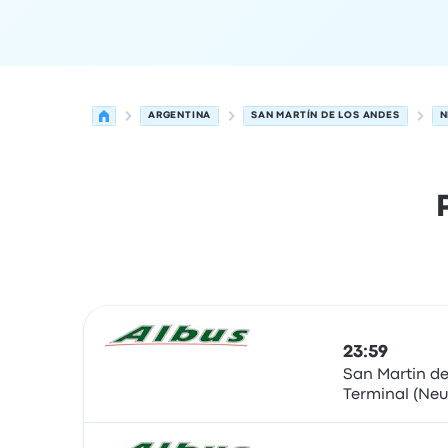
ARGENTINA
SAN MARTÍN DE LOS ANDES
N
Próximas partidas de San Martín de Los Andes
Operado por
Tipo de veículo
hora de partida
Loc
23:59
San Martin de
Terminal (Ne
Autocarro