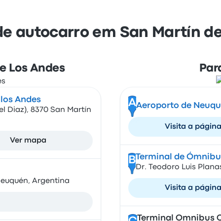
de autocarro em San Martín d
e Los Andes
Par
 los Andes
A
Aeroporto de Neuq
el Diaz), 8370 San Martín
Visita a págin
Ver mapa
Terminal de Ómnibu
B
Dr. Teodoro Luis Plan
 Neuquén, Argentina
Visita a págin
Terminal Omnibus 