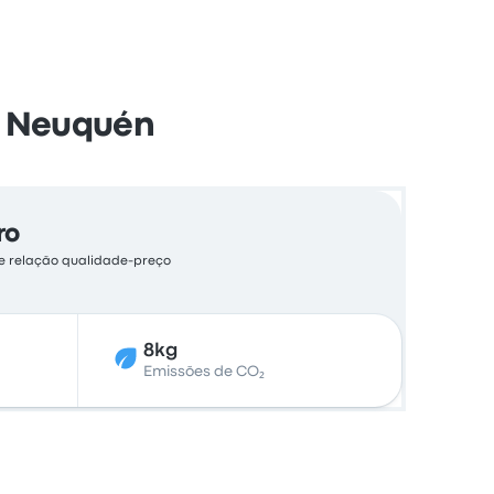
a Neuquén
ro
te relação qualidade-preço
8kg
Emissões de CO₂