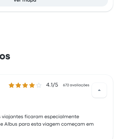
Ver mapa
os
4.1 de 5 estrelas
4.1/5
672 avaliações
s viajantes ficaram especialmente
es de Albus para esta viagem começam em