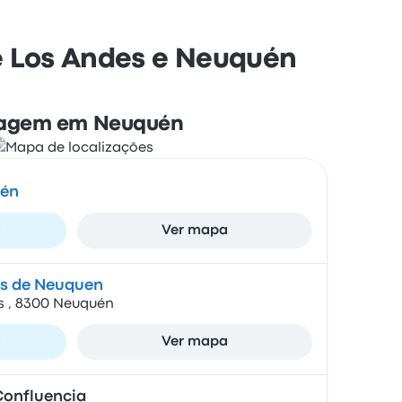
e Los Andes e Neuquén
agem em Neuquén
uén
a
Ver mapa
s de Neuquen
as , 8300 Neuquén
a
Ver mapa
Confluencia