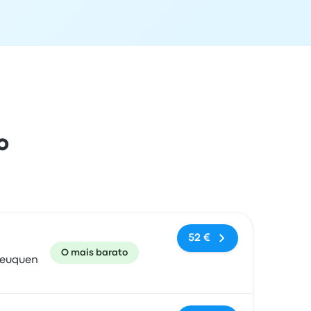
o
e chegada
Recomendado
Preço e link de reserva
52 €
O mais barato
Neuquen