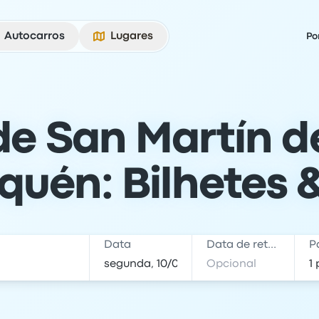
Autocarros
Lugares
Po
de San Martín d
uén: Bilhetes 
Data
Data de retorno
P