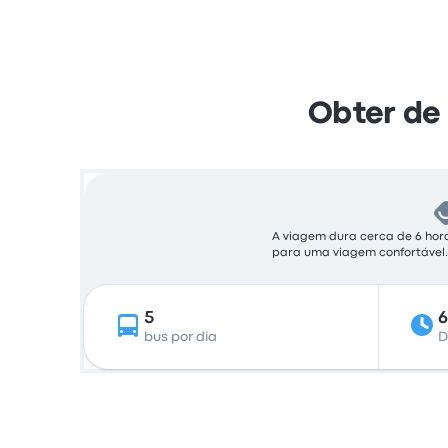
Obter de
A viagem dura cerca de 6 hora
para uma viagem confortável.
5
bus por dia
D