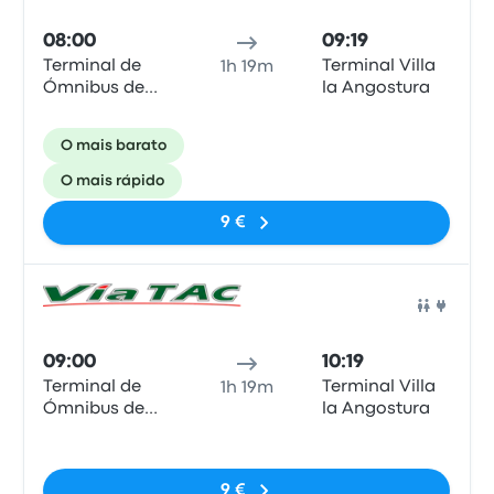
08:00
09:19
Terminal de
Terminal Villa
1h 19m
Ómnibus de
la Angostura
Bariloche
O mais barato
O mais rápido
9 €
Auto
09:00
10:19
Terminal de
Terminal Villa
1h 19m
Ómnibus de
la Angostura
Bariloche
Sem etiquetas
9 €