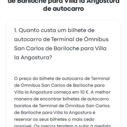
de Bariloche para Villa la Angostura
Albus Bariloche Villa la Angostura
de autocarro
avaliações recentes de clientes
Horário cumprido sem atrasos. ônibus bom, porém
muito barulhento
4.0 de 5 estrelas
Quanto custa um bilhete de
Roberto M.
11 de agosto de 2025
autocarro de Terminal de Ómnibus
San Carlos de Bariloche para Villa
la Angostura?
O preço do bilhete de autocarro de Terminal
de Ómnibus San Carlos de Bariloche para
Villa la Angostura começa em 10 €. A melhor
maneira de encontrar bilhetes de autocarro
baratos de Terminal de Ómnibus San Carlos
de Bariloche para Villa la Angostura é
reservar os seus bilhetes o mais cedo
possível. Os preços tendem a subir à medida