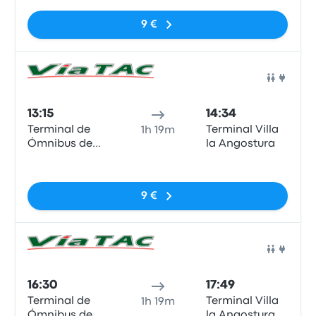
9 €
Auto
13:15
14:34
Terminal de
Terminal Villa
1h 19m
Ómnibus de
la Angostura
Bariloche
Sem etiquetas
9 €
Auto
16:30
17:49
Terminal de
Terminal Villa
1h 19m
Ómnibus de
la Angostura