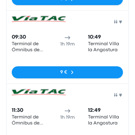
Auto
09:30
10:49
Terminal de
Terminal Villa
1h 19m
Ómnibus de
la Angostura
Bariloche
Sem etiquetas
9 €
Auto
11:30
12:49
Terminal de
Terminal Villa
1h 19m
Ómnibus de
la Angostura
Bariloche
Sem etiquetas