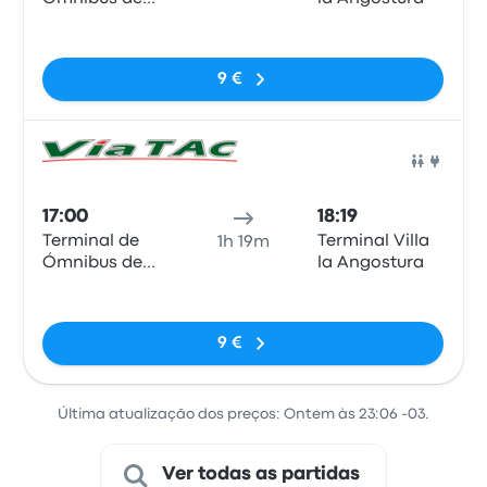
Bariloche
Sem etiquetas
9 €
Auto
17:00
18:19
Terminal de
Terminal Villa
1h 19m
Ómnibus de
la Angostura
Bariloche
Sem etiquetas
9 €
Última atualização dos preços: Ontem às 23:06 -03.
Ver todas as partidas