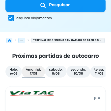
Pesquisar
Pesquisar alojamentos
...
TERMINAL DE ÓMNIBUS SAN CARLOS DE BARILOCHE PARA VILLA LA ANGOSTURA
Próximas partidas de autocarro
Hoje,
Amanhã,
sábado,
segunda,
terça,
6/08
7/08
8/08
10/08
11/08
Próximas partidas de Bariloche para Villa la Angostura
Operado por
Tipo de veículo
hora de partida
Local de pa
Auto